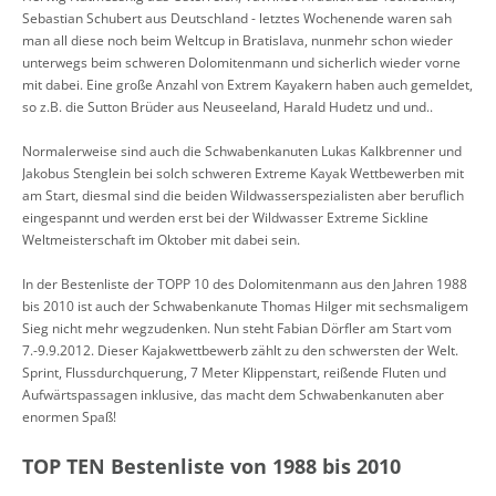
Sebastian Schubert aus Deutschland - letztes Wochenende waren sah
man all diese noch beim Weltcup in Bratislava, nunmehr schon wieder
unterwegs beim schweren Dolomitenmann und sicherlich wieder vorne
mit dabei. Eine große Anzahl von Extrem Kayakern haben auch gemeldet,
so z.B. die Sutton Brüder aus Neuseeland, Harald Hudetz und und..
Normalerweise sind auch die Schwabenkanuten Lukas Kalkbrenner und
Jakobus Stenglein bei solch schweren Extreme Kayak Wettbewerben mit
am Start, diesmal sind die beiden Wildwasserspezialisten aber beruflich
eingespannt und werden erst bei der Wildwasser Extreme Sickline
Weltmeisterschaft im Oktober mit dabei sein.
In der Bestenliste der TOPP 10 des Dolomitenmann aus den Jahren 1988
bis 2010 ist auch der Schwabenkanute Thomas Hilger mit sechsmaligem
Sieg nicht mehr wegzudenken. Nun steht Fabian Dörfler am Start vom
7.-9.9.2012. Dieser Kajakwettbewerb zählt zu den schwersten der Welt.
Sprint, Flussdurchquerung, 7 Meter Klippenstart, reißende Fluten und
Aufwärtspassagen inklusive, das macht dem Schwabenkanuten aber
enormen Spaß!
TOP TEN Bestenliste von 1988 bis 2010