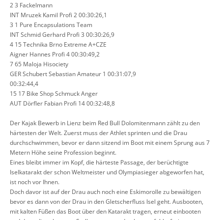
2 3 Fackelmann
INT Mruzek Kamil Profi 2 00:30:26,1
3 1 Pure Encapsulations Team
INT Schmid Gerhard Profi 3 00:30:26,9
4 15 Technika Brno Extreme A+CZE
Aigner Hannes Profi 4 00:30:49,2
7 65 Maloja Hisociety
GER Schubert Sebastian Amateur 1 00:31:07,9
00:32:44,4
15 17 Bike Shop Schmuck Anger
AUT Dörfler Fabian Profi 14 00:32:48,8
Der Kajak Bewerb in Lienz beim Red Bull Dolomitenmann zählt zu den
härtesten der Welt. Zuerst muss der Athlet sprinten und die Drau
durchschwimmen, bevor er dann sitzend im Boot mit einem Sprung aus 7
Metern Höhe seine Profession beginnt.
Eines bleibt immer im Kopf, die härteste Passage, der berüchtigte
Iselkatarakt der schon Weltmeister und Olympiasieger abgeworfen hat,
ist noch vor Ihnen.
Doch davor ist auf der Drau auch noch eine Eskimorolle zu bewältigen
bevor es dann von der Drau in den Gletscherfluss Isel geht. Ausbooten,
mit kalten Füßen das Boot über den Katarakt tragen, erneut einbooten