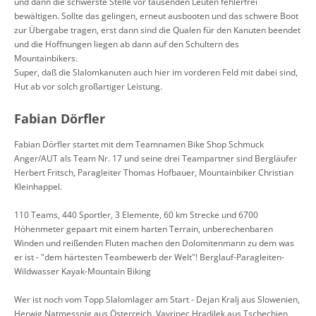
und dann die schwerste Stelle vor tausenden Leuten fehlerfrei
bewältigen. Sollte das gelingen, erneut ausbooten und das schwere Boot
zur Übergabe tragen, erst dann sind die Qualen für den Kanuten beendet
und die Hoffnungen liegen ab dann auf den Schultern des
Mountainbikers.
Super, daß die Slalomkanuten auch hier im vorderen Feld mit dabei sind,
Hut ab vor solch großartiger Leistung.
Fabian Dörfler
Fabian Dörfler startet mit dem Teamnamen Bike Shop Schmuck
Anger/AUT als Team Nr. 17 und seine drei Teampartner sind Bergläufer
Herbert Fritsch, Paragleiter Thomas Hofbauer, Mountainbiker Christian
Kleinhappel.
110 Teams, 440 Sportler, 3 Elemente, 60 km Strecke und 6700
Höhenmeter gepaart mit einem harten Terrain, unberechenbaren
Winden und reißenden Fluten machen den Dolomitenmann zu dem was
er ist - "dem härtesten Teambewerb der Welt"! Berglauf-Paragleiten-
Wildwasser Kayak-Mountain Biking
Wer ist noch vom Topp Slalomlager am Start - Dejan Kralj aus Slowenien,
Herwig Natmessnig aus Österreich, Vavrinec Hradilek aus Tschechien,