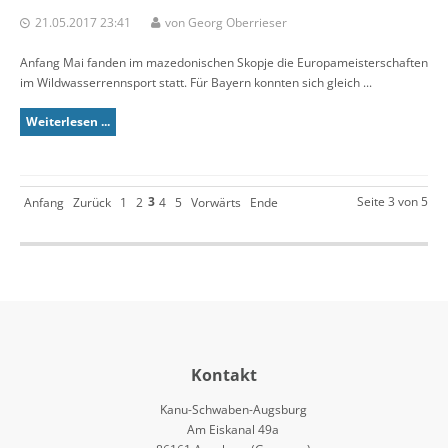
21.05.2017 23:41
von Georg Oberrieser
Anfang Mai fanden im mazedonischen Skopje die Europameisterschaften
im Wildwasserrennsport statt. Für Bayern konnten sich gleich ...
Weiterlesen ...
3
Seite 3 von 5
Anfang
Zurück
1
2
4
5
Vorwärts
Ende
Kontakt
Kanu-Schwaben-Augsburg
Am Eiskanal 49a