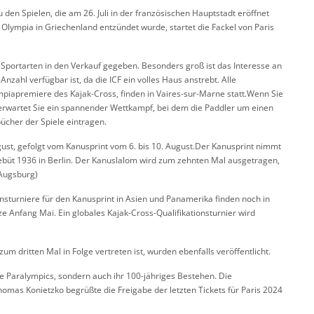
en Spielen, die am 26. Juli in der französischen Hauptstadt eröffnet
lympia in Griechenland entzündet wurde, startet die Fackel von Paris
le Sportarten in den Verkauf gegeben. Besonders groß ist das Interesse an
zahl verfügbar ist, da die ICF ein volles Haus anstrebt. Alle
piapremiere des Kajak-Cross, finden in Vaires-sur-Marne statt.Wenn Sie
s erwartet Sie ein spannender Wettkampf, bei dem die Paddler um einen
cher der Spiele eintragen.
gust, gefolgt vom Kanusprint vom 6. bis 10. August.Der Kanusprint nimmt
Debüt 1936 in Berlin. Der Kanuslalom wird zum zehnten Mal ausgetragen,
 Augsburg)
onsturniere für den Kanusprint in Asien und Panamerika finden noch in
e Anfang Mai. Ein globales Kajak-Cross-Qualifikationsturnier wird
um dritten Mal in Folge vertreten ist, wurden ebenfalls veröffentlicht.
die Paralympics, sondern auch ihr 100-jähriges Bestehen. Die
omas Konietzko begrüßte die Freigabe der letzten Tickets für Paris 2024