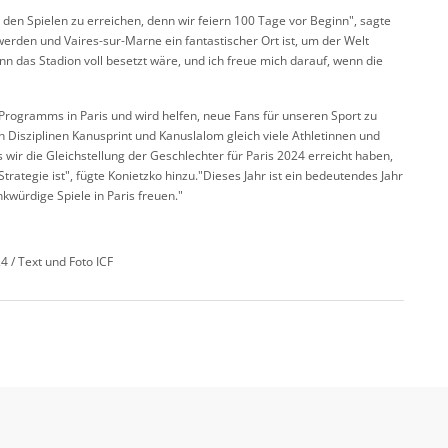
den Spielen zu erreichen, denn wir feiern 100 Tage vor Beginn", sagte
r werden und Vaires-sur-Marne ein fantastischer Ort ist, um der Welt
nn das Stadion voll besetzt wäre, und ich freue mich darauf, wenn die
rogramms in Paris und wird helfen, neue Fans für unseren Sport zu
 Disziplinen Kanusprint und Kanuslalom gleich viele Athletinnen und
ss wir die Gleichstellung der Geschlechter für Paris 2024 erreicht haben,
rategie ist", fügte Konietzko hinzu."Dieses Jahr ist ein bedeutendes Jahr
nkwürdige Spiele in Paris freuen."
 / Text und Foto ICF