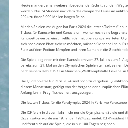
Heute markiert einen weiteren bedeutenden Schritt auf dem Weg zu d
werden. Nur 24 Stunden nachdem das olympische Feuer im antiken O
2024 zu ihrer 3.000 Meilen langen Reise.
Mit den Spielen vor Augen hat Paris 2024 die letzten Tickets für al
Tickets für Kanusprint und Kanuslalom, wo nur noch eine begrenzte An
Kanuwettbewerbe, einschließlich der mit Spannung erwarteten Olym
sich noch einen Platz sichern möchten, müssen Sie schnell sein. E
Platz auf dem Podium kämpfen und ihren Namen in die Geschichtsbü
Die Spiele beginnen mit dem Kanuslalom vom 27. Juli bis zum 5. Au
bereits zum 21. Mal an den Olympischen Spielen teil, seit seinem 
nach seinem Debüt 1972 in München (Wettkampfstätte Eiskanal in
Die Quotenplätze für Paris 2024 sind noch zu vergeben. Qualifikati
diesem Monat statt, gefolgt von der Vergabe der europäischen Plätz
Anfang Juni in Prag, Tschechien, ausgetragen.
Die letzten Tickets für die Paralympics 2024 in Paris, wo Paracanoe z
Die ICF feiert in diesem Jahr nicht nur die Olympischen Spiele und 
Organisation wurde am 19. Januar 1924 gegründet. ICF-Präsident Th
und freut sich auf die Spiele, die in nur 100 Tagen beginnen.