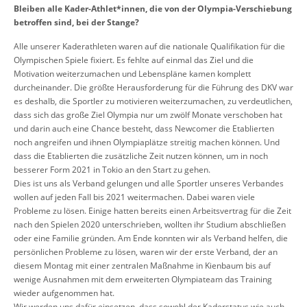
Bleiben alle Kader-Athlet*innen, die von der Olympia-Verschiebung
betroffen sind, bei der Stange?
Alle unserer Kaderathleten waren auf die nationale Qualifikation für die
Olympischen Spiele fixiert. Es fehlte auf einmal das Ziel und die
Motivation weiterzumachen und Lebenspläne kamen komplett
durcheinander. Die größte Herausforderung für die Führung des DKV war
es deshalb, die Sportler zu motivieren weiterzumachen, zu verdeutlichen,
dass sich das große Ziel Olympia nur um zwölf Monate verschoben hat
und darin auch eine Chance besteht, dass Newcomer die Etablierten
noch angreifen und ihnen Olympiaplätze streitig machen können. Und
dass die Etablierten die zusätzliche Zeit nutzen können, um in noch
besserer Form 2021 in Tokio an den Start zu gehen.
Dies ist uns als Verband gelungen und alle Sportler unseres Verbandes
wollen auf jeden Fall bis 2021 weitermachen. Dabei waren viele
Probleme zu lösen. Einige hatten bereits einen Arbeitsvertrag für die Zeit
nach den Spielen 2020 unterschrieben, wollten ihr Studium abschließen
oder eine Familie gründen. Am Ende konnten wir als Verband helfen, die
persönlichen Probleme zu lösen, waren wir der erste Verband, der an
diesem Montag mit einer zentralen Maßnahme in Kienbaum bis auf
wenige Ausnahmen mit dem erweiterten Olympiateam das Training
wieder aufgenommen hat.
Wir werden uns dafür einsetzen, dass sowohl der Kaderstatus wie auch