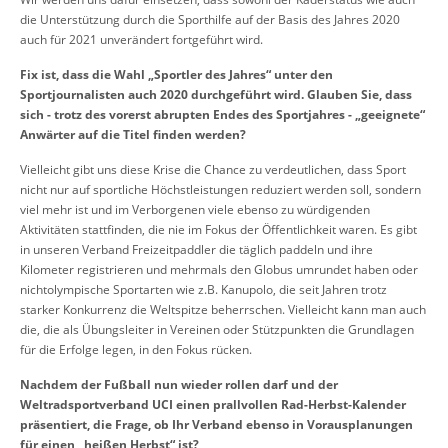
die Unterstützung durch die Sporthilfe auf der Basis des Jahres 2020
auch für 2021 unverändert fortgeführt wird.
Fix ist, dass die Wahl „Sportler des Jahres“ unter den
Sportjournalisten auch 2020 durchgeführt wird. Glauben Sie, dass
sich - trotz des vorerst abrupten Endes des Sportjahres - „geeignete“
Anwärter auf die Titel finden werden?
Vielleicht gibt uns diese Krise die Chance zu verdeutlichen, dass Sport
nicht nur auf sportliche Höchstleistungen reduziert werden soll, sondern
viel mehr ist und im Verborgenen viele ebenso zu würdigenden
Aktivitäten stattfinden, die nie im Fokus der Öffentlichkeit waren. Es gibt
in unseren Verband Freizeitpaddler die täglich paddeln und ihre
Kilometer registrieren und mehrmals den Globus umrundet haben oder
nichtolympische Sportarten wie z.B. Kanupolo, die seit Jahren trotz
starker Konkurrenz die Weltspitze beherrschen. Vielleicht kann man auch
die, die als Übungsleiter in Vereinen oder Stützpunkten die Grundlagen
für die Erfolge legen, in den Fokus rücken.
Nachdem der Fußball nun wieder rollen darf und der
Weltradsportverband UCI einen prallvollen Rad-Herbst-Kalender
präsentiert, die Frage, ob Ihr Verband ebenso in Vorausplanungen
für einen „heißen Herbst“ ist?