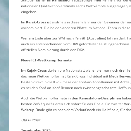
Statt der bisher im
Kanuslalom
ausgetragen vier Rennen, von dene
nationalen Qualifikation erstmals sechs Wettkämpfe ausgetragen, w
eingehen.
Im
Kajak-Cross
ist erstmals in diesem Jahr nur der Gewinner der na
vornominiert. Die beiden anderen Plätze im National-Team in diese
Wer am Ende aber zur WM nach Penrith (Australien) fahren darf, hän
auch ein entsprechender, vom DKV geforderter Leistungsnachweis 
offiziellen Nominierung durch den DKV.
Neue ICF-Wettkampfformate
Im Kajak-Cross
dürfen pro Nation statt bisher vier nur noch drei Te
das neue Wettkampfformat Kajak Cross Individual mit Medaillenve
Besten direkt in die K.-o.-Phase der Kopf-an-Kopf-Rennen mit Achtel,
es bei den Kopf-an-Kopf-Rennen noch zwischengeschaltete Hoffnun
Auch die Wettkampfformate in
den Kanuslalom-Disziplinen
haben 
besten Zwölf qualifizieren sich sofort für das Finale. Ein zweiter V
Weltcup-Finale gibt es nach dem Vorlauf noch ein Halbfinale, für das
Uta Büttner
Terminplan 2025: