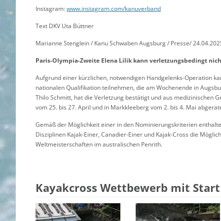
Instagram:
www.instagram.com/kanuverband
Text DKV Uta Büttner
Marianne Stenglein / Kanu Schwaben Augsburg / Presse/ 24.04.2025
Paris-Olympia-Zweite Elena Lilik kann verletzungsbedingt nich
Aufgrund einer kürzlichen, notwendigen Handgelenks-Operation kann 
nationalen Qualifikation teilnehmen, die am Wochenende in Augsb
Thilo Schmitt, hat die Verletzung bestätigt und aus medizinischen 
vom 25. bis 27. April und in Markkleeberg vom 2. bis 4. Mai abgerat
Gemäß der Möglichkeit einer in den Nominierungskriterien enthalte
Disziplinen Kajak-Einer, Canadier-Einer und Kajak-Cross die Möglich
Weltmeisterschaften im australischen Penrith.
Kayakcross Wettbewerb mit Start