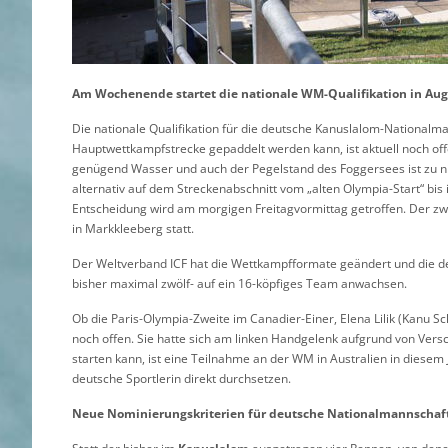
Am Wochenende startet die nationale WM-Qualifikation in Au
Die nationale Qualifikation für die deutsche Kanuslalom-Nationalm
Hauptwettkampfstrecke gepaddelt werden kann, ist aktuell noch off
genügend Wasser und auch der Pegelstand des Foggersees ist zu nie
alternativ auf dem Streckenabschnitt vom „alten Olympia-Start“ bis 
Entscheidung wird am morgigen Freitagvormittag getroffen. Der zwei
in Markkleeberg statt.
Der Weltverband ICF hat die Wettkampfformate geändert und die d
bisher maximal zwölf- auf ein 16-köpfiges Team anwachsen.
Ob die Paris-Olympia-Zweite im Canadier-Einer, Elena Lilik (Kanu Sc
noch offen. Sie hatte sich am linken Handgelenk aufgrund von Ver
starten kann, ist eine Teilnahme an der WM in Australien in diesem 
deutsche Sportlerin direkt durchsetzen.
Neue Nominierungskriterien für deutsche Nationalmannschaf