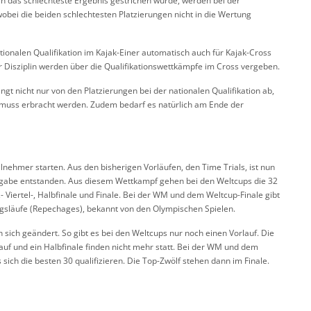
n das schlechteste Ergebnis gestrichen wurde, werden bei der
obei die beiden schlechtesten Platzierungen nicht in die Wertung
tionalen Qualifikation im Kajak-Einer automatisch auch für Kajak-Cross
r Disziplin werden über die Qualifikationswettkämpfe im Cross vergeben.
gt nicht nur von den Platzierungen bei der nationalen Qualifikation ab,
muss erbracht werden. Zudem bedarf es natürlich am Ende der
ilnehmer starten. Aus den bisherigen Vorläufen, den Time Trials, ist nun
rgabe entstanden. Aus diesem Wettkampf gehen bei den Weltcups die 32
- Viertel-, Halbfinale und Finale. Bei der WM und dem Weltcup-Finale gibt
gsläufe (Repechages), bekannt von den Olympischen Spielen.
sich geändert. So gibt es bei den Weltcups nur noch einen Vorlauf. Die
orlauf und ein Halbfinale finden nicht mehr statt. Bei der WM und dem
 sich die besten 30 qualifizieren. Die Top-Zwölf stehen dann im Finale.