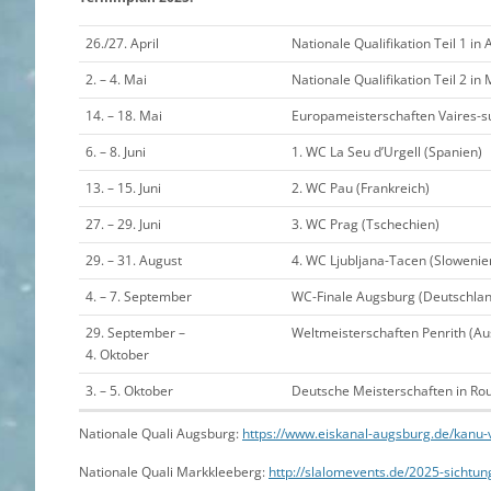
26./27. April
Nationale Qualifikation Teil 1 i
2. – 4. Mai
Nationale Qualifikation Teil 2 i
14. – 18. Mai
Europameisterschaften Vaires-s
6. – 8. Juni
1. WC La Seu d’Urgell (Spanien)
13. – 15. Juni
2. WC Pau (Frankreich)
27. – 29. Juni
3. WC Prag (Tschechien)
29. – 31. August
4. WC Ljubljana-Tacen (Slowenie
4. – 7. September
WC-Finale Augsburg (Deutschlan
29. September –
Weltmeisterschaften Penrith (Aus
4. Oktober
3. – 5. Oktober
Deutsche Meisterschaften in Ro
Nationale Quali Augsburg:
https://www.eiskanal-augsburg.de/kanu-
Nationale Quali Markkleeberg:
http://slalomevents.de/2025-sichtun