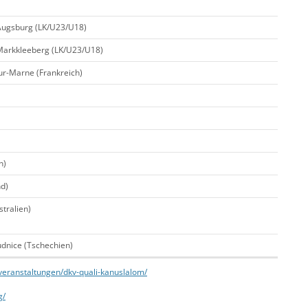
n Augsburg (LK/U23/U18)
n Markkleeberg (LK/U23/U18)
ur-Marne (Frankreich)
n)
d)
tralien)
udnice (Tschechien)
veranstaltungen/dkv-quali-kanuslalom/
g/