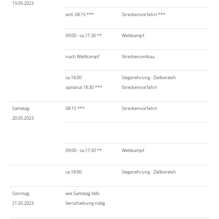
19.05.2023
evtl. 08:15 ***
Streckenvorfahrt ***
09:00 - ca.17.30 **
Wettkampf
nach Wettkampf
Streckenumbau
ca.18:00
Siegerehrung - Zielbereich
optional 18:30 ***
Streckenvorfahrt
Samstag
08:15 ***
Streckenvorfahrt
20.05.2023
09:00 - ca.17:30 **
Wettkampf
ca.18:00
Siegerehrung - Zielbereich
Sonntag
wie Samstag falls
21.05.2023
Verschiebung nötig