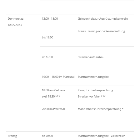
Donnerstag
12:00 - 18:00
Gelegenheit zur Ausrüctungskontrolle
18.05.2023
Freies Training-ohne Wasserrettung
bis 16:00
ab 16:00
Streckenaufbaubau
16:00 – 18:00 im Pfarrsaal
Startnummernausgabe
18:00 am Zielhaus
Kampfrichterbesprechung
evtl. 18:30 ***
Streckenvorfahrt ***
20:00 im Pfarrsaal
Mannschaftsführerbesprechung *
Freitag
ab 08:00
Startnummernausgabe - Zielbereich