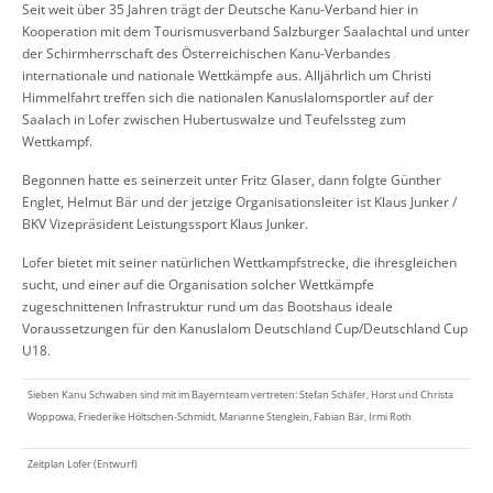
Seit weit über 35 Jahren trägt der Deutsche Kanu-Verband hier in
Kooperation mit dem Tourismusverband Salzburger Saalachtal und unter
der Schirmherrschaft des Österreichischen Kanu-Verbandes
internationale und nationale Wettkämpfe aus. Alljährlich um Christi
Himmelfahrt treffen sich die nationalen Kanuslalomsportler auf der
Saalach in Lofer zwischen Hubertuswalze und Teufelssteg zum
Wettkampf.
Begonnen hatte es seinerzeit unter Fritz Glaser, dann folgte Günther
Englet, Helmut Bär und der jetzige Organisationsleiter ist Klaus Junker /
BKV Vizepräsident Leistungssport Klaus Junker.
Lofer bietet mit seiner natürlichen Wettkampfstrecke, die ihresgleichen
sucht, und einer auf die Organisation solcher Wettkämpfe
zugeschnittenen Infrastruktur rund um das Bootshaus ideale
Voraussetzungen für den Kanuslalom Deutschland Cup/Deutschland Cup
U18.
Sieben Kanu Schwaben sind mit im Bayernteam vertreten: Stefan Schäfer, Horst und Christa
Woppowa, Friederike Höltschen-Schmidt, Marianne Stenglein, Fabian Bär, Irmi Roth
Zeitplan Lofer (Entwurf)