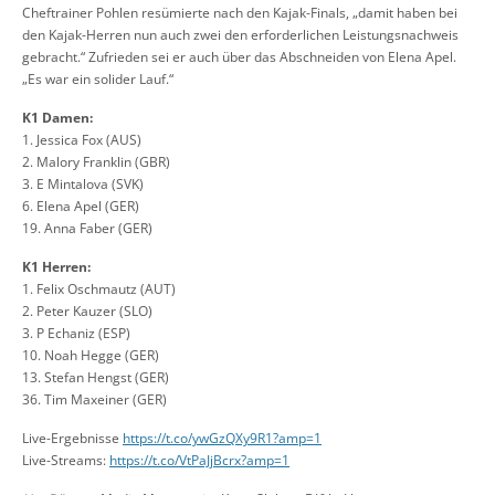
Cheftrainer Pohlen resümierte nach den Kajak-Finals, „damit haben bei
den Kajak-Herren nun auch zwei den erforderlichen Leistungsnachweis
gebracht.“ Zufrieden sei er auch über das Abschneiden von Elena Apel.
„Es war ein solider Lauf.“
K1 Damen:
1. Jessica Fox (AUS)
2. Malory Franklin (GBR)
3. E Mintalova (SVK)
6. Elena Apel (GER)
19. Anna Faber (GER)
K1 Herren:
1. Felix Oschmautz (AUT)
2. Peter Kauzer (SLO)
3. P Echaniz (ESP)
10. Noah Hegge (GER)
13. Stefan Hengst (GER)
36. Tim Maxeiner (GER)
Live-Ergebnisse
https://t.co/ywGzQXy9R1?amp=1
Live-Streams:
https://t.co/VtPaJjBcrx?amp=1