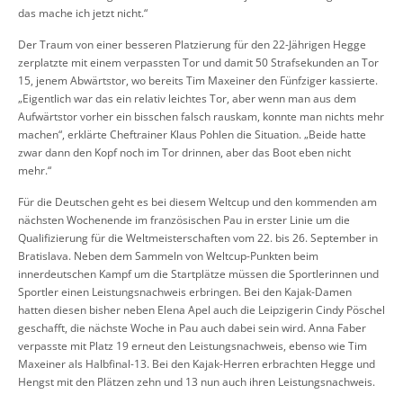
das mache ich jetzt nicht.“
Der Traum von einer besseren Platzierung für den 22-Jährigen Hegge
zerplatzte mit einem verpassten Tor und damit 50 Strafsekunden an Tor
15, jenem Abwärtstor, wo bereits Tim Maxeiner den Fünfziger kassierte.
„Eigentlich war das ein relativ leichtes Tor, aber wenn man aus dem
Aufwärtstor vorher ein bisschen falsch rauskam, konnte man nichts mehr
machen“, erklärte Cheftrainer Klaus Pohlen die Situation. „Beide hatte
zwar dann den Kopf noch im Tor drinnen, aber das Boot eben nicht
mehr.“
Für die Deutschen geht es bei diesem Weltcup und den kommenden am
nächsten Wochenende im französischen Pau in erster Linie um die
Qualifizierung für die Weltmeisterschaften vom 22. bis 26. September in
Bratislava. Neben dem Sammeln von Weltcup-Punkten beim
innerdeutschen Kampf um die Startplätze müssen die Sportlerinnen und
Sportler einen Leistungsnachweis erbringen. Bei den Kajak-Damen
hatten diesen bisher neben Elena Apel auch die Leipzigerin Cindy Pöschel
geschafft, die nächste Woche in Pau auch dabei sein wird. Anna Faber
verpasste mit Platz 19 erneut den Leistungsnachweis, ebenso wie Tim
Maxeiner als Halbfinal-13. Bei den Kajak-Herren erbrachten Hegge und
Hengst mit den Plätzen zehn und 13 nun auch ihren Leistungsnachweis.