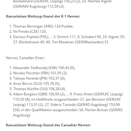
Böckelmann (GER/LKC Leipzig) 100,23 (2), 33. Hannes Aigner
(GER/AKV Augsburg) 112,58 (2).
Kanuslalom Weltcup-Stand der K 1 Herren:
Thomas Bersinger (ARG) 124 Punkte,
Vit Prindis (CZE) 120,
Dariusz Popiela (POL), ... 5. Grimm 111, 8. Schubert 99, 24. Aigner 55,
27. Böckelmann 49, 40. Tim Maxeiner (GER/Wiesbaden) 31.
Herren, Canadier-Einer:
Alexander Slafkovsky (SVK) 100,43 (0),
Nicolas Peschier (FRA) 101,95 (2),
Takuya Haneda (JPN) 102,37 (0),
Anze Bercic (SLO) 105,76 (0),
Thomas Köchlin (SUI) 106,28 (4),
Adam Burgess (GBR) 106,93 (2), ... 9. Franz Anton (GER/LKC Leipzig)
110,50 (8), im Halbfinale ausgeschieden: 21. Jan Benzien (GER/LKC
Leipzig) 113,31 (2), 27. Sideris Tasiadis (GER/KS Augsburg) 153,99
(50), in der Qualifikation ausgeschieden: 54. Florian Breuer (GER/KS
Augsburg).
Kanuslalom Weltcup-Stand der Canadier Herren: