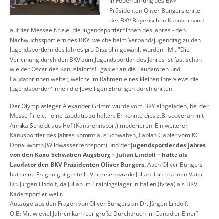
In Federführung des BKV
Präsidenten Oliver Bungers ehrte
der BKV Bayerischen Kanuverband
auf der Messee f.r.e.e. die Jugendsportler*innen des Jahres - den
Nachwuchssportlern des BKV, welche beim Verbandsjugendtag zu den
Jugendsportlern des Jahres pro Disziplin gewählt wurden. Mit "Die
Verleihung durch den BKV zum Jugendsportler des Jahres ist fast schon
wie der Oscar des Kanuslaloms!" gab er an die Laudatoren und
Laudatorinnen weiter, welche im Rahmen eines kleinen Interviews die
Jugendsportler*innen die jeweiligen Ehrungen durchführten.
Der Olympiasieger Alexander Grimm wurde vom BKV eingeladen, bei der
Messe f.r.e.e. eine Laudatio zu halten. Er konnte dies z.B. souverän mit
Annika Scheidt aus Hof (Kanurennsport) moderieren. Ein weiterer
Kanusportler des Jahres kommt aus Schwaben, Fabian Gabler vom KC
Donauwörth (Wildwasserrennsport) und der
Jugendsportler des Jahres
von den Kanu Schwaben Augsburg – Julian Lindolf – hatte als
Laudator den BKV Präsidenten Oliver Bungers.
Auch Oliver Bungers
hat seine Fragen gut gestellt. Vertreten wurde Julian durch seinen Vater
Dr. Jürgen Lindolf, da Julian im Trainingslager in Italien (Ivrea) als BKV
Kadersportler weilt.
Auszüge aus den Fragen von Oliver Bungers an Dr. Jürgen Lindolf:
O.B: Mit wieviel Jahren kam der große Durchbruch im Canadier Einer?