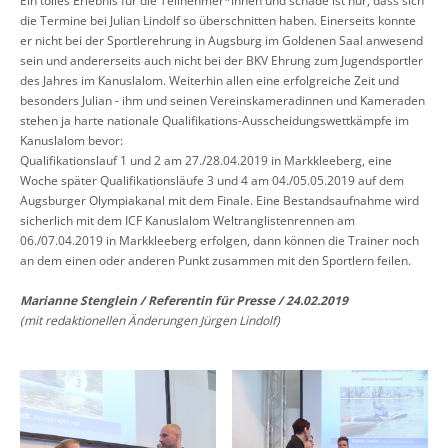
Ein tolles Erlebnis für die Teilnehmer*innen und schade ist nur, dass sich
die Termine bei Julian Lindolf so überschnitten haben. Einerseits konnte
er nicht bei der Sportlerehrung in Augsburg im Goldenen Saal anwesend
sein und andererseits auch nicht bei der BKV Ehrung zum Jugendsportler
des Jahres im Kanuslalom. Weiterhin allen eine erfolgreiche Zeit und
besonders Julian - ihm und seinen Vereinskameradinnen und Kameraden
stehen ja harte nationale Qualifikations-Ausscheidungswettkämpfe im
Kanuslalom bevor:
Qualifikationslauf 1 und 2 am 27./28.04.2019 in Markkleeberg, eine
Woche später Qualifikationsläufe 3 und 4 am 04./05.05.2019 auf dem
Augsburger Olympiakanal mit dem Finale. Eine Bestandsaufnahme wird
sicherlich mit dem ICF Kanuslalom Weltranglistenrennen am
06./07.04.2019 in Markkleeberg erfolgen, dann können die Trainer noch
an dem einen oder anderen Punkt zusammen mit den Sportlern feilen.
Marianne Stenglein / Referentin für Presse / 24.02.2019
(mit redaktionellen Änderungen Jürgen Lindolf)