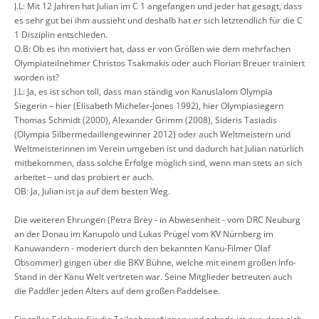
J.L: Mit 12 Jahren hat Julian im C 1 angefangen und jeder hat gesagt, dass
es sehr gut bei ihm aussieht und deshalb hat er sich letztendlich für die C
1 Disziplin entschieden.
O.B: Ob es ihn motiviert hat, dass er von Größen wie dem mehrfachen
Olympiateilnehmer Christos Tsakmakis oder auch Florian Breuer trainiert
worden ist?
J.L: Ja, es ist schon toll, dass man ständig von Kanuslalom Olympia
Siegerin – hier (Elisabeth Micheler-Jones 1992), hier Olympiasiegern
Thomas Schmidt (2000), Alexander Grimm (2008), Sideris Tasiadis
(Olympia Silbermedaillengewinner 2012) oder auch Weltmeistern und
Weltmeisterinnen im Verein umgeben ist und dadurch hat Julian natürlich
mitbekommen, dass solche Erfolge möglich sind, wenn man stets an sich
arbeitet – und das probiert er auch.
OB: Ja, Julian ist ja auf dem besten Weg.
Die weiteren Ehrungen (Petra Brey - in Abwesenheit - vom DRC Neuburg
an der Donau im Kanupolo und Lukas Prügel vom KV Nürnberg im
Kanuwandern - moderiert durch den bekannten Kanu-Filmer Olaf
Obsommer) gingen über die BKV Bühne, welche mit einem großen Info-
Stand in der Kanu Welt vertreten war. Seine Mitglieder betreuten auch
die Paddler jeden Alters auf dem großen Paddelsee.