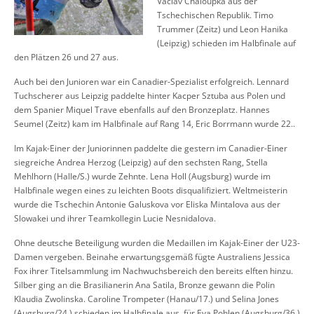
Vaclav Chaloupka aus der
Tschechischen Republik. Timo
Trummer (Zeitz) und Leon Hanika
(Leipzig) schieden im Halbfinale auf
den Plätzen 26 und 27 aus.
Auch bei den Junioren war ein Canadier-Spezialist erfolgreich. Lennard
Tuchscherer aus Leipzig paddelte hinter Kacper Sztuba aus Polen und
dem Spanier Miquel Trave ebenfalls auf den Bronzeplatz. Hannes
Seumel (Zeitz) kam im Halbfinale auf Rang 14, Eric Borrmann wurde 22..
Im Kajak-Einer der Juniorinnen paddelte die gestern im Canadier-Einer
siegreiche Andrea Herzog (Leipzig) auf den sechsten Rang, Stella
Mehlhorn (Halle/S.) wurde Zehnte. Lena Holl (Augsburg) wurde im
Halbfinale wegen eines zu leichten Boots disqualifiziert. Weltmeisterin
wurde die Tschechin Antonie Galuskova vor Eliska Mintalova aus der
Slowakei und ihrer Teamkollegin Lucie Nesnidalova.
Ohne deutsche Beteiligung wurden die Medaillen im Kajak-Einer der U23-
Damen vergeben. Beinahe erwartungsgemäß fügte Australiens Jessica
Fox ihrer Titelsammlung im Nachwuchsbereich den bereits elften hinzu.
Silber ging an die Brasilianerin Ana Satila, Bronze gewann die Polin
Klaudia Zwolinska. Caroline Trompeter (Hanau/17.) und Selina Jones
(Augsburg/24.) schieden im Halbfinale aus, für Eva Pohlen (Augsburg/36.)