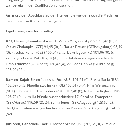
war bereits in der Qualifikation Endstation.
Am morgigen Abschlusstag der Titelkämpfe werden noch die Medaillen
in den Teamwettbewerben vergeben.
Ergebnisse, zweiter Finaltag
U23, Herren, Canadier-Einer:
1. Marko Mirgorodsky (SVK) 93,48 (0), 2.
Vaclav Chaloupka (CZE) 94,45 (0), 3. Florian Breuer (GER/Augsburg) 95,49
(0), 4. Lukas Rohan (CZE) 100,04 (2), 5. Liam Jegou (IRL) 101,06 (0), 6.
Zachary Lokken (USA) 102,58 (4), … im Halbfinale ausgeschieden: 26.
Timo Trummer (GER/Zeitz) 120,42 (4), 27. Leon Hanika (GER/Leipzig)
153,95 (52).
Damen, Kajak-Einer:
1. Jessica Fox (AUS) 101,21 (0), 2. Ana Satila (BRA)
102,69 (0), 3. Klaudia Zwolinska (POL) 103,61 (0), 4. Nina Weratschnig
(AUT) 106,88 (0), 5. Lisa Leitner (AUT) 107,48 (8), 6. Kseniia Krylova (RUS)
108,72 (0), … im Halbfinale ausgeschieden: 17. Caroline Trompeter
(GER/Hanau) 116,59 (2), 24. Selina Jones (GER/Augsburg) 128,67 (2), in
der Qualifikation ausgeschieden: 36. Eva Pohlen (GER/Augsburg) 159,76
(52).
Junioren, Canadier-Einer:
1. Kacper Sztuba (POL) 97,12 (0), 2. Miquel