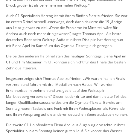
Druck größer ist als bei einem normalen Weltcup.“
Auch C1-Spezialistin Herzog ist mit ihrem fünften Platz zufrieden. Sie war
im ersten Drittel schnell unterwegs, doch dann riskierte die 19-Jährige
aus Leipzig etwas zu viel. „Ohne die Probleme im Mittelteil wäre für
Andrea auch noch mehr drin gewesen“, sagte Thomas Apel. Als beste
deutsches Boot beim Weltcup-Auftakt in ihrer Disziplin hat Herzog nun
mit Elena Apel im Kampf um das Olympia-Ticket gleich gezogen.
Die beiden anderen Halbfinalisten des heutigen Sonntags, Elena Apel im
C1 und Tim Maxeiner im K1, konnten sich nicht für das Finale der besten
Zehn qualifizieren.
Insgesamt zeigte sich Thomas Apel zufrieden. „Wir waren in allen Finals
vertreten und fahren mit drei Medaillen nach Hause. Wir werden
Erkenntnisse mitnehmen und uns gezielt auf den Weltcup in
Markkleeberg vorbereiten.“ Dieser ist der dritte und damit letzte Teil des
langen Qualifikationsausscheides um die Olympia-Tickets. Bereits am
Sonntag hatten Tasiadis und Funk mit ihren Podestplätzen als Führende
und ihren Vorsprung auf die anderen deutschen Boote ausbauen können.
Die zweite C1-Halbfinalisten Elena Apel aus Augsburg erwischte in ihrer
Spezialdisziplin am Sonntag keinen guten Lauf. Sie konnte das Wasser