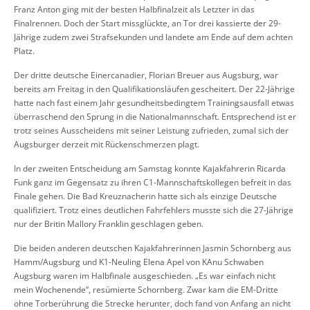
Franz Anton ging mit der besten Halbfinalzeit als Letzter in das
Finalrennen. Doch der Start missglückte, an Tor drei kassierte der 29-
Jährige zudem zwei Strafsekunden und landete am Ende auf dem achten
Platz.
Der dritte deutsche Einercanadier, Florian Breuer aus Augsburg, war
bereits am Freitag in den Qualifikationsläufen gescheitert. Der 22-Jährige
hatte nach fast einem Jahr gesundheitsbedingtem Trainingsausfall etwas
überraschend den Sprung in die Nationalmannschaft. Entsprechend ist er
trotz seines Ausscheidens mit seiner Leistung zufrieden, zumal sich der
Augsburger derzeit mit Rückenschmerzen plagt.
In der zweiten Entscheidung am Samstag konnte Kajakfahrerin Ricarda
Funk ganz im Gegensatz zu ihren C1-Mannschaftskollegen befreit in das
Finale gehen. Die Bad Kreuznacherin hatte sich als einzige Deutsche
qualifiziert. Trotz eines deutlichen Fahrfehlers musste sich die 27-Jährige
nur der Britin Mallory Franklin geschlagen geben.
Die beiden anderen deutschen Kajakfahrerinnen Jasmin Schornberg aus
Hamm/Augsburg und K1-Neuling Elena Apel von KAnu Schwaben
Augsburg waren im Halbfinale ausgeschieden. „Es war einfach nicht
mein Wochenende“, resümierte Schornberg. Zwar kam die EM-Dritte
ohne Torberührung die Strecke herunter, doch fand von Anfang an nicht