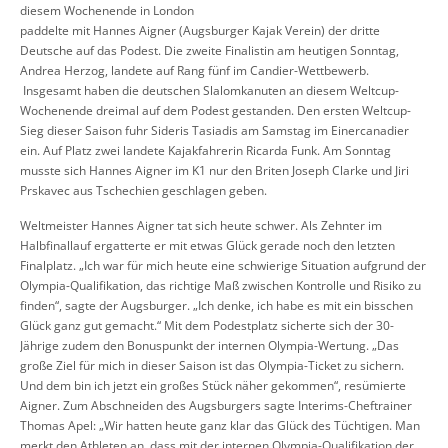
diesem Wochenende in London
paddelte mit Hannes Aigner (Augsburger Kajak Verein) der dritte
Deutsche auf das Podest. Die zweite Finalistin am heutigen Sonntag,
Andrea Herzog, landete auf Rang fünf im Candier-Wettbewerb.
Insgesamt haben die deutschen Slalomkanuten an diesem Weltcup-
Wochenende dreimal auf dem Podest gestanden. Den ersten Weltcup-
Sieg dieser Saison fuhr Sideris Tasiadis am Samstag im Einercanadier
ein. Auf Platz zwei landete Kajakfahrerin Ricarda Funk. Am Sonntag
musste sich Hannes Aigner im K1 nur den Briten Joseph Clarke und Jiri
Prskavec aus Tschechien geschlagen geben.
Weltmeister Hannes Aigner tat sich heute schwer. Als Zehnter im
Halbfinallauf ergatterte er mit etwas Glück gerade noch den letzten
Finalplatz. „Ich war für mich heute eine schwierige Situation aufgrund der
Olympia-Qualifikation, das richtige Maß zwischen Kontrolle und Risiko zu
finden“, sagte der Augsburger. „Ich denke, ich habe es mit ein bisschen
Glück ganz gut gemacht.“ Mit dem Podestplatz sicherte sich der 30-
Jährige zudem den Bonuspunkt der internen Olympia-Wertung. „Das
große Ziel für mich in dieser Saison ist das Olympia-Ticket zu sichern.
Und dem bin ich jetzt ein großes Stück näher gekommen“, resümierte
Aigner. Zum Abschneiden des Augsburgers sagte Interims-Cheftrainer
Thomas Apel: „Wir hatten heute ganz klar das Glück des Tüchtigen. Man
merkt den Athleten an, dass mit der internen Olympia-Qualifikation der