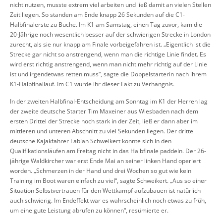
nicht nutzen, musste extrem viel arbeiten und ließ damit an vielen Stellen
Zeit liegen. So standen am Ende knapp 26 Sekunden auf die C1-
Halbfinalerste zu Buche. Im K1 am Samstag, einen Tag zuvor, kam die
20-Jährige noch wesentlich besser auf der schwierigen Strecke in London
zurecht, als sie nur knapp am Finale vorbeigefahren ist. „Eigentlich ist die
Strecke gar nicht so anstrengend, wenn man die richtige Linie findet. Es
wird erst richtig anstrengend, wenn man nicht mehr richtig auf der Linie
ist und irgendetwas retten muss“, sagte die Doppelstarterin nach ihrem
K1-Halbfinallauf. Im C1 wurde ihr dieser Fakt zu Verhängnis.
In der zweiten Halbfinal-Entscheidung am Sonntag im K1 der Herren lag
der zweite deutsche Starter Tim Maxeiner aus Wiesbaden nach dem
ersten Drittel der Strecke noch stark in der Zeit, ließ er dann aber im
mittleren und unteren Abschnitt zu viel Sekunden liegen. Der dritte
deutsche Kajakfahrer Fabian Schweikert konnte sich in den
Qualifikationsläufen am Freitag nicht in das Halbfinale paddeln. Der 26-
jährige Waldkircher war erst Ende Mai an seiner linken Hand operiert
worden. „Schmerzen in der Hand und drei Wochen so gut wie kein
Training im Boot waren einfach zu viel“, sagte Schweikert. „Aus so einer
Situation Selbstvertrauen für den Wettkampf aufzubauen ist natürlich
auch schwierig. Im Endeffekt war es wahrscheinlich noch etwas zu früh,
um eine gute Leistung abrufen zu können“, resümierte er.