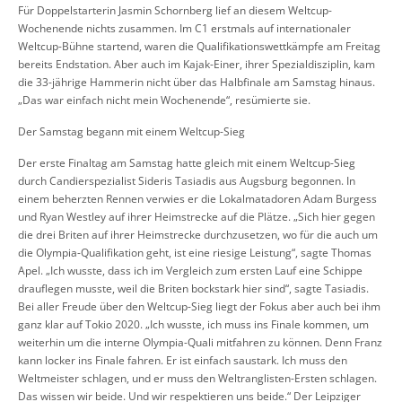
Für Doppelstarterin Jasmin Schornberg lief an diesem Weltcup-
Wochenende nichts zusammen. Im C1 erstmals auf internationaler
Weltcup-Bühne startend, waren die Qualifikationswettkämpfe am Freitag
bereits Endstation. Aber auch im Kajak-Einer, ihrer Spezialdisziplin, kam
die 33-jährige Hammerin nicht über das Halbfinale am Samstag hinaus.
„Das war einfach nicht mein Wochenende“, resümierte sie.
Der Samstag begann mit einem Weltcup-Sieg
Der erste Finaltag am Samstag hatte gleich mit einem Weltcup-Sieg
durch Candierspezialist Sideris Tasiadis aus Augsburg begonnen. In
einem beherzten Rennen verwies er die Lokalmatadoren Adam Burgess
und Ryan Westley auf ihrer Heimstrecke auf die Plätze. „Sich hier gegen
die drei Briten auf ihrer Heimstrecke durchzusetzen, wo für die auch um
die Olympia-Qualifikation geht, ist eine riesige Leistung“, sagte Thomas
Apel. „Ich wusste, dass ich im Vergleich zum ersten Lauf eine Schippe
drauflegen musste, weil die Briten bockstark hier sind“, sagte Tasiadis.
Bei aller Freude über den Weltcup-Sieg liegt der Fokus aber auch bei ihm
ganz klar auf Tokio 2020. „Ich wusste, ich muss ins Finale kommen, um
weiterhin um die interne Olympia-Quali mitfahren zu können. Denn Franz
kann locker ins Finale fahren. Er ist einfach saustark. Ich muss den
Weltmeister schlagen, und er muss den Weltranglisten-Ersten schlagen.
Das wissen wir beide. Und wir respektieren uns beide.“ Der Leipziger