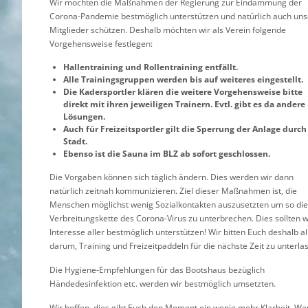
Wir möchten die Maßnahmen der Regierung zur Eindämmung der
Corona-Pandemie bestmöglich unterstützen und natürlich auch un
Mitglieder schützen. Deshalb möchten wir als Verein folgende
Vorgehensweise festlegen:
Hallentraining und Rollentraining entfällt.
Alle Trainingsgruppen werden bis auf weiteres eingestellt.
Die Kadersportler klären die weitere Vorgehensweise bitte
direkt mit ihren jeweiligen Trainern. Evtl. gibt es da andere
Lösungen.
Auch für Freizeitsportler gilt die Sperrung der Anlage durch
Stadt.
Ebenso ist die Sauna im BLZ ab sofort geschlossen.
Die Vorgaben können sich täglich ändern. Dies werden wir dann
natürlich zeitnah kommunizieren. Ziel dieser Maßnahmen ist, die
Menschen möglichst wenig Sozialkontakten auszusetzten um so die
Verbreitungskette des Corona-Virus zu unterbrechen. Dies sollten w
Interesse aller bestmöglich unterstützen! Wir bitten Euch deshalb al
darum, Training und Freizeitpaddeln für die nächste Zeit zu unterla
Die Hygiene-Empfehlungen für das Bootshaus bezüglich
Händedesinfektion etc. werden wir bestmöglich umsetzten.
Wir hoffen, dies gibt Euch den Moment ein wenig mehr Klarheit. Wen