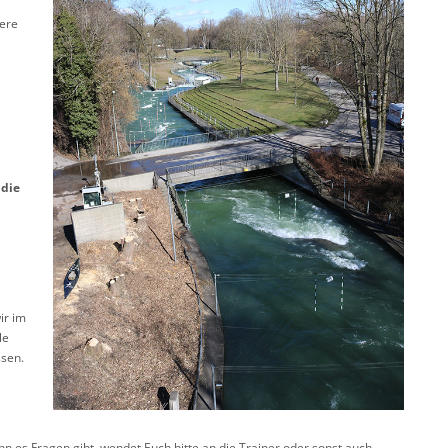
sere
 die
ir im
le
ssen.
n es Fragen gibt, wendet Euch bitte an die Trainer oder sonst auch