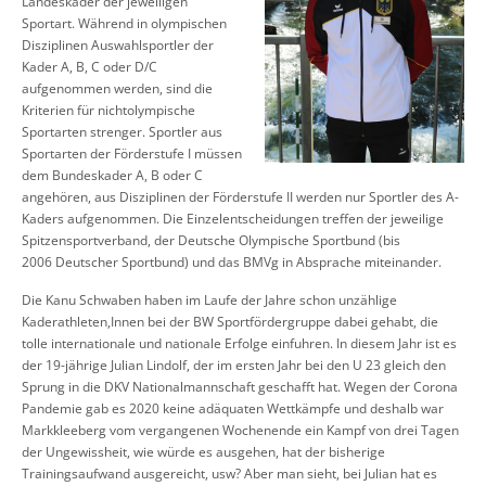
Landeskader der jeweiligen
Sportart. Während in olympischen
Disziplinen Auswahlsportler der
Kader A, B, C oder D/C
aufgenommen werden, sind die
Kriterien für nichtolympische
Sportarten strenger. Sportler aus
Sportarten der Förderstufe I müssen
dem Bundeskader A, B oder C
angehören, aus Disziplinen der Förderstufe II werden nur Sportler des A-
Kaders aufgenommen. Die Einzelentscheidungen treffen der jeweilige
Spitzensportverband, der Deutsche Olympische Sportbund (bis
2006 Deutscher Sportbund) und das BMVg in Absprache miteinander.
Die Kanu Schwaben haben im Laufe der Jahre schon unzählige
Kaderathleten,Innen bei der BW Sportfördergruppe dabei gehabt, die
tolle internationale und nationale Erfolge einfuhren. In diesem Jahr ist es
der 19-jährige Julian Lindolf, der im ersten Jahr bei den U 23 gleich den
Sprung in die DKV Nationalmannschaft geschafft hat. Wegen der Corona
Pandemie gab es 2020 keine adäquaten Wettkämpfe und deshalb war
Markkleeberg vom vergangenen Wochenende ein Kampf von drei Tagen
der Ungewissheit, wie würde es ausgehen, hat der bisherige
Trainingsaufwand ausgereicht, usw? Aber man sieht, bei Julian hat es