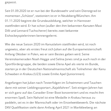
gepasst.
Seit 01.09.2020 ist er nun bei der Bundeswehr und sein Dienstgrad ist
momentan „Schütze“, stationiert ist er in Neubiberg/München. Am
01.11.2020 beginnt die Grundausbildung, welcher in Hannover
stattfinden wird. Er hat schon (außer den ihm bekannten Kanuten Maxi
Dilli und Lennard Tuchscherer) bereits zwei bekannte
Eishockeyspielerinnen kennengelernt.
Wie die neue Saison 2020 im Kanuslalom stattfinden wird, ist noch
ungewiss, aber als erstes freut sich Julian auf die Europameisterschaft
Anfang Oktober in Polen, wo er sein Bestes geben wird. Seine
Vereinskameraden Noah Hegge und Selina Jones sind ja auch noch in der
Sportfördergruppe, die beiden sowie Elena Apel als vierte im Bunde,
starten ja in der Deutschen Nationalmannschaft als Teilnehmer der Kanu
Schwaben in Krakau (U23) sowie Emilie Apel (Juniorinnen).
Angefangen hat Julian nach Testerfolgen im Schwimmen und Tauchen
dann mit seiner Lieblingssportart „Kajakfahren“. Seit einigen Jahren hat
er sich ganz auf das Canadier Einer Boot konzentriert und es macht ihm
enormen Spaß. Sein Nahziel ist eine Medaille in Krakau heraus zu
paddeln, sei es in der Mannschaft oder im Einzelwettbewerb. Die nächste
DKV Qualifikation steht dann Anfang April 2021 in Markkleeberg an