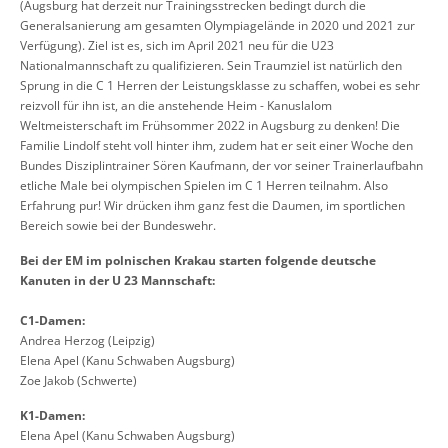
(Augsburg hat derzeit nur Trainingsstrecken bedingt durch die
Generalsanierung am gesamten Olympiagelände in 2020 und 2021 zur
Verfügung). Ziel ist es, sich im April 2021 neu für die U23
Nationalmannschaft zu qualifizieren. Sein Traumziel ist natürlich den
Sprung in die C 1 Herren der Leistungsklasse zu schaffen, wobei es sehr
reizvoll für ihn ist, an die anstehende Heim - Kanuslalom
Weltmeisterschaft im Frühsommer 2022 in Augsburg zu denken! Die
Familie Lindolf steht voll hinter ihm, zudem hat er seit einer Woche den
Bundes Disziplintrainer Sören Kaufmann, der vor seiner Trainerlaufbahn
etliche Male bei olympischen Spielen im C 1 Herren teilnahm. Also
Erfahrung pur! Wir drücken ihm ganz fest die Daumen, im sportlichen
Bereich sowie bei der Bundeswehr.
Bei der EM im polnischen Krakau starten folgende deutsche
Kanuten in der U 23 Mannschaft:
C1-Damen:
Andrea Herzog (Leipzig)
Elena Apel (Kanu Schwaben Augsburg)
Zoe Jakob (Schwerte)
K1-Damen:
Elena Apel (Kanu Schwaben Augsburg)