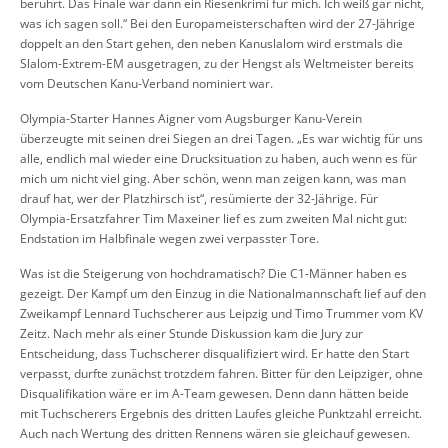
berührt. Das Finale war dann ein Riesenkrimi für mich. Ich weiß gar nicht,
was ich sagen soll.“ Bei den Europameisterschaften wird der 27-Jährige
doppelt an den Start gehen, den neben Kanuslalom wird erstmals die
Slalom-Extrem-EM ausgetragen, zu der Hengst als Weltmeister bereits
vom Deutschen Kanu-Verband nominiert war.
Olympia-Starter Hannes Aigner vom Augsburger Kanu-Verein
überzeugte mit seinen drei Siegen an drei Tagen. „Es war wichtig für uns
alle, endlich mal wieder eine Drucksituation zu haben, auch wenn es für
mich um nicht viel ging. Aber schön, wenn man zeigen kann, was man
drauf hat, wer der Platzhirsch ist“, resümierte der 32-Jährige. Für
Olympia-Ersatzfahrer Tim Maxeiner lief es zum zweiten Mal nicht gut:
Endstation im Halbfinale wegen zwei verpasster Tore.
Was ist die Steigerung von hochdramatisch? Die C1-Männer haben es
gezeigt. Der Kampf um den Einzug in die Nationalmannschaft lief auf den
Zweikampf Lennard Tuchscherer aus Leipzig und Timo Trummer vom KV
Zeitz. Nach mehr als einer Stunde Diskussion kam die Jury zur
Entscheidung, dass Tuchscherer disqualifiziert wird. Er hatte den Start
verpasst, durfte zunächst trotzdem fahren. Bitter für den Leipziger, ohne
Disqualifikation wäre er im A-Team gewesen. Denn dann hätten beide
mit Tuchscherers Ergebnis des dritten Laufes gleiche Punktzahl erreicht.
Auch nach Wertung des dritten Rennens wären sie gleichauf gewesen.