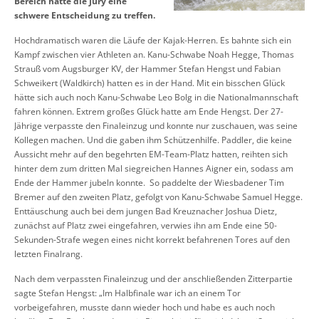
Bereich hatte die Jury eine
schwere Entscheidung zu treffen.
Hochdramatisch waren die Läufe der Kajak-Herren. Es bahnte sich ein
Kampf zwischen vier Athleten an. Kanu-Schwabe Noah Hegge, Thomas
Strauß vom Augsburger KV, der Hammer Stefan Hengst und Fabian
Schweikert (Waldkirch) hatten es in der Hand. Mit ein bisschen Glück
hätte sich auch noch Kanu-Schwabe Leo Bolg in die Nationalmannschaft
fahren können. Extrem großes Glück hatte am Ende Hengst. Der 27-
Jährige verpasste den Finaleinzug und konnte nur zuschauen, was seine
Kollegen machen. Und die gaben ihm Schützenhilfe. Paddler, die keine
Aussicht mehr auf den begehrten EM-Team-Platz hatten, reihten sich
hinter dem zum dritten Mal siegreichen Hannes Aigner ein, sodass am
Ende der Hammer jubeln konnte. So paddelte der Wiesbadener Tim
Bremer auf den zweiten Platz, gefolgt von Kanu-Schwabe Samuel Hegge.
Enttäuschung auch bei dem jungen Bad Kreuznacher Joshua Dietz,
zunächst auf Platz zwei eingefahren, verwies ihn am Ende eine 50-
Sekunden-Strafe wegen eines nicht korrekt befahrenen Tores auf den
letzten Finalrang.
Nach dem verpassten Finaleinzug und der anschließenden Zitterpartie
sagte Stefan Hengst: „Im Halbfinale war ich an einem Tor
vorbeigefahren, musste dann wieder hoch und habe es auch noch