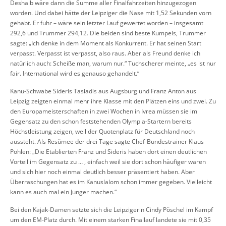
Deshalb wäre dann die Summe aller Finalfahrzeiten hinzugezogen
worden. Und dabei hätte der Leipziger die Nase mit 1,52 Sekunden vorn
gehabt. Er fuhr – wäre sein letzter Lauf gewertet worden – insgesamt
292,6 und Trummer 294,12. Die beiden sind beste Kumpels, Trummer
sagte: „Ich denke in dem Moment als Konkurrent. Er hat seinen Start
verpasst. Verpasst ist verpasst, also raus. Aber als Freund denke ich
natürlich auch: Scheiße man, warum nur.“ Tuchscherer meinte, „es ist nur
fair. International wird es genauso gehandelt.“
Kanu-Schwabe Sideris Tasiadis aus Augsburg und Franz Anton aus
Leipzig zeigten einmal mehr ihre Klasse mit den Plätzen eins und zwei. Zu
den Europameisterschaften in zwei Wochen in Ivrea müssen sie im
Gegensatz zu den schon feststehenden Olympia-Startern bereits
Höchstleistung zeigen, weil der Quotenplatz für Deutschland noch
aussteht. Als Resümee der drei Tage sagte Chef-Bundestrainer Klaus
Pohlen: „Die Etablierten Franz und Sideris haben dort einen deutlichen
Vorteil im Gegensatz zu … , einfach weil sie dort schon häufiger waren
und sich hier noch einmal deutlich besser präsentiert haben. Aber
Überraschungen hat es im Kanuslalom schon immer gegeben. Vielleicht
kann es auch mal ein Junger machen.“
Bei den Kajak-Damen setzte sich die Leipzigerin Cindy Pöschel im Kampf
um den EM-Platz durch. Mit einem starken Finallauf landete sie mit 0,35