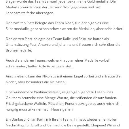
Sieger wurde das Team Samuel, jeder bekam eine Goldmedaille. Die
Medaillen wurden von der Bäckerei Wolf gegossen und mit
Lebensmittelfarbe überzogen.
Den zweiten Platz belegte das Team Noah, für jeden gab es eine
Silbermedaille, ganz schön schwer waren die Medaillen, aber sehr lecker!
Den dritten Platz belegte das Team Kalle und Felix, sie hatten als
Unterstützung Paul, Antonia und Johanna und freuten sich sehr über die
Bronzemedaille.
Auch die anderen Teams, welche knapp an einer Medaille vorbei
schrammten, hatten tolle Arbeit geleistet.
Anschließend kam der Nikolaus mit einem Engel vorbei und erfreute die
Kinder, aber besonders die Kleinsten!
Eine wunderbare Weihnachtsfeier, es gab genügend zu Essen - das
Grillteam brutzelte eine Menge Würste, die reißenden Absatz fanden.
Frischgebackene Waffeln, Plätzchen, Punsch
usw. gab es auch reichlich -
hungrig musste keiner nach Hause gehen!
Ein Dankeschön an Kathi mit ihrem Team, ihr habt wieder einen tollen
Nachmittag für Groß und Klein auf die Beine gestellt. Chapeau! Wir sind