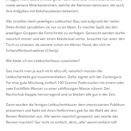
sowie weitere Mitarbeiterinnen, welche die Kleinsten betreuten, die auch
ihre Aufgaben mit Kekshausbauen bekamen.
Alle strahlten beim jeweiligen Lebkuchen Bau und aufgrund der vielen
Deko-Artikel sprudelten sie nur so an Ideen. Es machte Spaß, bei den
jeweiligen Gruppen die Fortschritte zu verfolgen. Genascht werden durfte
natürlich immer und wer einen Keksbrösel verlor, brauchte nur unter den
Tisch zu schauen, da wartete schon ein kleiner Hund, der sich im
Schlaraffenland wähnte (Charly).
Wie klebe ich ein Lebkuchenhaus zusammen?
Das macht man ja auch nicht allzu oft, natürlich müssen die
Lebkuchenteile gut zusammenhalten. Dafür eignet sich der Zuckerguss.
Für eine gute Mischung einfach 100 Gramm Puderzucker mit einem oder
zwei Esslöffeln Wasser zu einer zähflüssigen Masse rühren. Der
Nachschub klappte hervorragend und so blieben alle gut in der Zeit.
Dann wurden die fertigen Lebkuchenhäuser dem interessierten Publikum
präsentiert und Kathi mit ihren Helferinnen gab für die Wahl der drei
Besten Wahlzettel aus. Alle waren natürlich gespannt, wer würde das
Rennen machen? Gar nicht so einfach, denn „alle“ waren einfach toll!