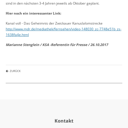
sind in den nächsten 3-4 Jahren jeweils ab Oktober geplant.
Hier noch ein interessanter Link:
Kanal voll - Das Geheimnis der Zwickauer Kanuslalomstrecke
http://www.mdr.de/mediathek/fernsehen/video-148030_zc-7748e51b_zs-
1638fa4e.html
Marianne Stenglein / KSA -Referentin für Presse / 26.10.2017
ZURÜCK
Kontakt