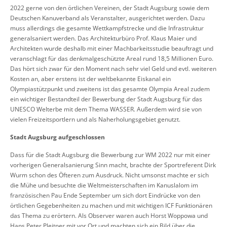
2022 gerne von den örtlichen Vereinen, der Stadt Augsburg sowie dem
Deutschen Kanuverband als Veranstalter, ausgerichtet werden. Dazu
muss allerdings die gesamte Wettkampfstrecke und die Infrastruktur
generalsaniert werden. Das Architekturbüro Prof. Klaus Maier und
Architekten wurde deshalb mit einer Machbarkeitsstudie beauftragt und
veranschlagt für das denkmalgeschützte Areal rund 18,5 Millionen Euro.
Das hört sich zwar für den Moment nach sehr viel Geld und evtl. weiteren
Kosten an, aber erstens ist der weltbekannte Eiskanal ein
Olympiastützpunkt und zweitens ist das gesamte Olympia Areal zudem
ein wichtiger Bestandteil der Bewerbung der Stadt Augsburg für das
UNESCO Welterbe mit dem Thema WASSER. Außerdem wird sie von
vielen Freizeitsportlern und als Naherholungsgebiet genutzt.
Stadt Augsburg aufgeschlossen
Dass für die Stadt Augsburg die Bewerbung zur WM 2022 nur mit einer
vorherigen Generalsanierung Sinn macht, brachte der Sportreferent Dirk
Wurm schon des Öfteren zum Ausdruck. Nicht umsonst machte er sich
die Mühe und besuchte die Weltmeisterschaften im Kanuslalom im
französischen Pau Ende September um sich dort Eindrücke von den
örtlichen Gegebenheiten zu machen und mit wichtigen ICF Funktionären
das Thema zu erörtern. Als Observer waren auch Horst Woppowa und
Hans Peter Pleitner mit vor Ort und machten sich ein Bild über die