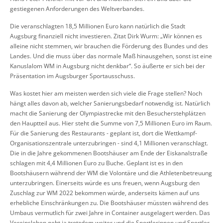
gestiegenen Anforderungen des Weltverbandes.
Die veranschlagten 18,5 Millionen Euro kann natürlich die Stadt
Augsburg finanziell nicht investieren. Zitat Dirk Wurm: „Wir können es
alleine nicht stemmen, wir brauchen die Förderung des Bundes und des
Landes. Und die muss über das normale Maß hinausgehen, sonst ist eine
Kanuslalom WM in Augsburg nicht denkbar“. So äußerte er sich bei der
Präsentation im Augsburger Sportausschuss.
Was kostet hier am meisten werden sich viele die Frage stellen? Noch
hängt alles davon ab, welcher Sanierungsbedarf notwendig ist. Natürlich
macht die Sanierung der Olympiastrecke mit den Besucherstehplätzen
den Hauptteil aus. Hier steht die Summe von 7,5 Millionen Euro im Raum.
Für die Sanierung des Restaurants - geplant ist, dort die Wettkampf-
Organisationszentrale unterzubringen - sind 4,1 Millionen veranschlagt.
Die in die Jahre gekommenen Bootshäuser am Ende der Eiskanalstraße
schlagen mit 4,4 Millionen Euro zu Buche. Geplant ist es in den
Bootshäusern während der WM die Volontäre und die Athletenbetreuung
unterzubringen. Einerseits würde es uns freuen, wenn Augsburg den
Zuschlag zur WM 2022 bekommen würde, anderseits kämen auf uns
erhebliche Einschränkungen zu. Die Bootshäuser müssten während des
Umbaus vermutlich für zwei Jahre in Container ausgelagert werden. Das
Vereinsleben geht ja trotzdem weiter und die Sportlerinnen und Sportler