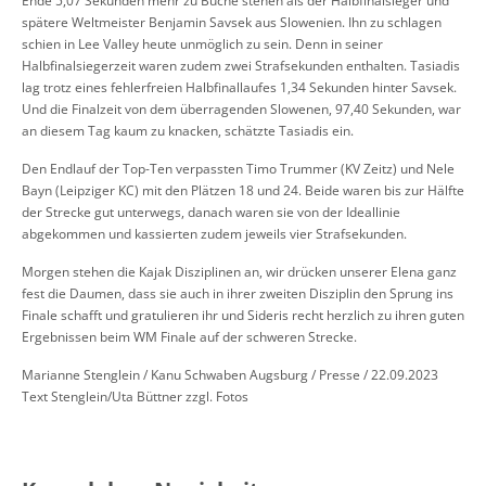
Ende 5,07 Sekunden mehr zu Buche stehen als der Halbfinalsieger und
spätere Weltmeister Benjamin Savsek aus Slowenien. Ihn zu schlagen
schien in Lee Valley heute unmöglich zu sein. Denn in seiner
Halbfinalsiegerzeit waren zudem zwei Strafsekunden enthalten. Tasiadis
lag trotz eines fehlerfreien Halbfinallaufes 1,34 Sekunden hinter Savsek.
Und die Finalzeit von dem überragenden Slowenen, 97,40 Sekunden, war
an diesem Tag kaum zu knacken, schätzte Tasiadis ein.
Den Endlauf der Top-Ten verpassten Timo Trummer (KV Zeitz) und Nele
Bayn (Leipziger KC) mit den Plätzen 18 und 24. Beide waren bis zur Hälfte
der Strecke gut unterwegs, danach waren sie von der Ideallinie
abgekommen und kassierten zudem jeweils vier Strafsekunden.
Morgen stehen die Kajak Disziplinen an, wir drücken unserer Elena ganz
fest die Daumen, dass sie auch in ihrer zweiten Disziplin den Sprung ins
Finale schafft und gratulieren ihr und Sideris recht herzlich zu ihren guten
Ergebnissen beim WM Finale auf der schweren Strecke.
Marianne Stenglein / Kanu Schwaben Augsburg / Presse / 22.09.2023
Text Stenglein/Uta Büttner zzgl. Fotos