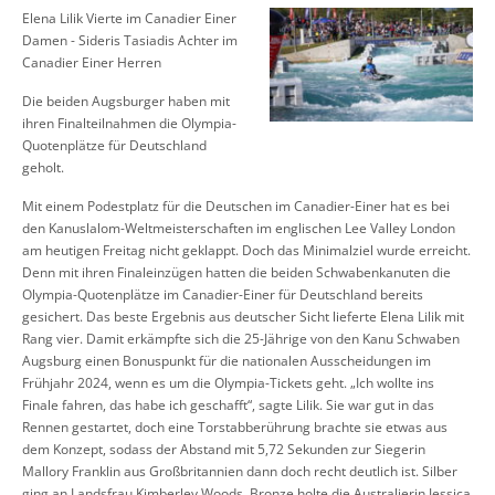
Elena Lilik Vierte im Canadier Einer
Damen - Sideris Tasiadis Achter im
Canadier Einer Herren
Die beiden Augsburger haben mit
ihren Finalteilnahmen die Olympia-
Quotenplätze für Deutschland
geholt.
Mit einem Podestplatz für die Deutschen im Canadier-Einer hat es bei
den Kanuslalom-Weltmeisterschaften im englischen Lee Valley London
am heutigen Freitag nicht geklappt. Doch das Minimalziel wurde erreicht.
Denn mit ihren Finaleinzügen hatten die beiden Schwabenkanuten die
Olympia-Quotenplätze im Canadier-Einer für Deutschland bereits
gesichert. Das beste Ergebnis aus deutscher Sicht lieferte Elena Lilik mit
Rang vier. Damit erkämpfte sich die 25-Jährige von den Kanu Schwaben
Augsburg einen Bonuspunkt für die nationalen Ausscheidungen im
Frühjahr 2024, wenn es um die Olympia-Tickets geht. „Ich wollte ins
Finale fahren, das habe ich geschafft“, sagte Lilik. Sie war gut in das
Rennen gestartet, doch eine Torstabberührung brachte sie etwas aus
dem Konzept, sodass der Abstand mit 5,72 Sekunden zur Siegerin
Mallory Franklin aus Großbritannien dann doch recht deutlich ist. Silber
ging an Landsfrau Kimberley Woods. Bronze holte die Australierin Jessica