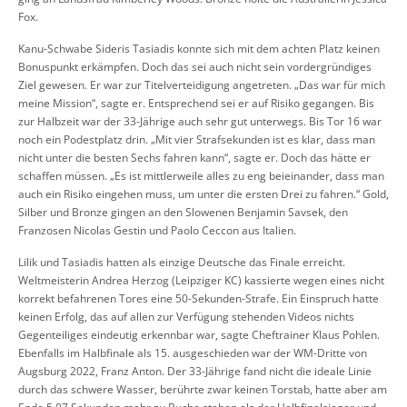
Fox.
Kanu-Schwabe Sideris Tasiadis konnte sich mit dem achten Platz keinen
Bonuspunkt erkämpfen. Doch das sei auch nicht sein vordergründiges
Ziel gewesen. Er war zur Titelverteidigung angetreten. „Das war für mich
meine Mission“, sagte er. Entsprechend sei er auf Risiko gegangen. Bis
zur Halbzeit war der 33-Jährige auch sehr gut unterwegs. Bis Tor 16 war
noch ein Podestplatz drin. „Mit vier Strafsekunden ist es klar, dass man
nicht unter die besten Sechs fahren kann“, sagte er. Doch das hätte er
schaffen müssen. „Es ist mittlerweile alles zu eng beieinander, dass man
auch ein Risiko eingehen muss, um unter die ersten Drei zu fahren.“ Gold,
Silber und Bronze gingen an den Slowenen Benjamin Savsek, den
Franzosen Nicolas Gestin und Paolo Ceccon aus Italien.
Lilik und Tasiadis hatten als einzige Deutsche das Finale erreicht.
Weltmeisterin Andrea Herzog (Leipziger KC) kassierte wegen eines nicht
korrekt befahrenen Tores eine 50-Sekunden-Strafe. Ein Einspruch hatte
keinen Erfolg, das auf allen zur Verfügung stehenden Videos nichts
Gegenteiliges eindeutig erkennbar war, sagte Cheftrainer Klaus Pohlen.
Ebenfalls im Halbfinale als 15. ausgeschieden war der WM-Dritte von
Augsburg 2022, Franz Anton. Der 33-Jährige fand nicht die ideale Linie
durch das schwere Wasser, berührte zwar keinen Torstab, hatte aber am