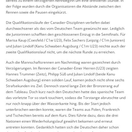
bereits zu einem verzögerten Rennbeginn um eine dreiviertel Stunde. In
der Folge wurden durch die Organisatoren die Abstände zwischen den
Rennen sowie die Pausen eingekürzt.
Die Qualifikationsläufe der Canadier-Disziplinen verliefen dabei
durchwachsener als das vom Deutschen Team gewünscht war. Lediglich
die Juniorinnen schafften den geschlossenen Einzug in die Semifinals. Für
Marisa Kaup (Coesfeld / C1w U23), Felix Sachers (Leipzig / C1m Junioren)
und Julian Lindolf (Kanu Schwaben Augsburg / C1m U23) reichte auch der
zweite Qualifikationslauf nicht, um die nächste Runde zu erreichen.
Auch die Mannschaftsrennen am Nachmittag waren gezeichnet durch
Verzögerungen. Im Rennen der Canadier-Einer Herren (U23) zeigten
Hannes Trummer (Zeitz), Philipp Süß und Julian Lindolf (beide Kanu
Schwaben Augsburg) einen soliden Lauf, kamen jedoch nicht ohne sechs
Strafsekunden ins Ziel. Dennoch stand lange Zeit der Bronzerang auf
dem Tableau. Doch kurz nach den Deutschen hatte das spanische Team
das vorletzte Tor so stark touchiert, sodass die Torstange abrutschte und
nur noch knapp über der Wasserkante hing. Bis der Start jedoch
unterbrochen werden konnte, waren die Teams aus Polen, Frankreich
und Tschechien bereits auf dem Kurs. Dies führte dazu, dass die drei
Nationen einen Wiederholungslauf gewährt bekamen und erneut
antreten konnten. Gedanklich hatten sich die Deutschen daher schon