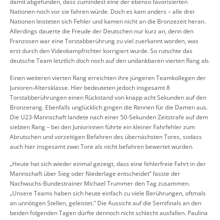
damit abgefunden, dass zumindest eine der ebenso favorisierten
Nationen noch vor sie fahren würde. Doch es kam anders – alle drei
Nationen leisteten sich Fehler und kamen nicht an die Bronzezeit heran.
Allerdings dauerte die Freude der Deutschen nur kurz an, denn den
Franzosen war eine Torstabberührung zu viel zuerkannt worden, was
erst durch den Videokampfrichter korrigiert wurde. So rutschte das
deutsche Team letztlich doch noch auf den undankbaren vierten Rang ab.
Einen weiteren vierten Rang erreichten ihre jüngeren Teamkollegen der
Junioren-Altersklasse. Hier bedeuteten jedoch insgesamt 8
Torstabberührungen einen Rückstand von knapp acht Sekunden auf den
Bronzerang. Ebenfalls unglücklich gingen die Rennen für die Damen aus.
Die U23-Mannschaft landete nach einer 50-Sekunden Zeitstrafe auf dem
siebten Rang – bei den Juniorinnen führte ein kleiner Fahrfehler zum
Abrutschen und vorzeitigen Befahren des übernächsten Tores, sodass
auch hier insgesamt zwei Tore als nicht befahren bewertet wurden.
„Heute hat sich wieder einmal gezeigt, dass eine fehlerfreie Fahrt in der
Mannschaft über Sieg oder Niederlage entscheidet“ fasste der
Nachwuchs-Bundestrainer Michael Trummer den Tag zusammen.
„Unsere Teams haben sich heute einfach zu viele Berührungen, oftmals
an unnötigen Stellen, geleistet.“ Die Aussicht auf die Semifinals an den
beiden folgenden Tagen dürfte dennoch nicht schlecht ausfallen. Paulina