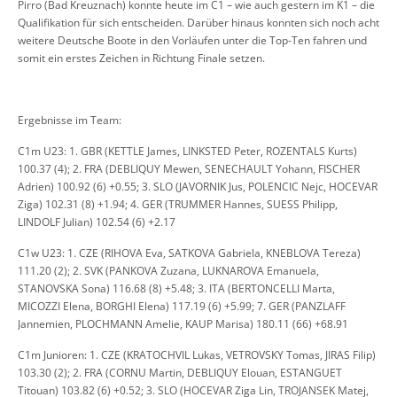
Pirro (Bad Kreuznach) konnte heute im C1 – wie auch gestern im K1 – die
Qualifikation für sich entscheiden. Darüber hinaus konnten sich noch acht
weitere Deutsche Boote in den Vorläufen unter die Top-Ten fahren und
somit ein erstes Zeichen in Richtung Finale setzen.
Ergebnisse im Team:
C1m U23: 1. GBR (KETTLE James, LINKSTED Peter, ROZENTALS Kurts)
100.37 (4); 2. FRA (DEBLIQUY Mewen, SENECHAULT Yohann, FISCHER
Adrien) 100.92 (6) +0.55; 3. SLO (JAVORNIK Jus, POLENCIC Nejc, HOCEVAR
Ziga) 102.31 (8) +1.94; 4. GER (TRUMMER Hannes, SUESS Philipp,
LINDOLF Julian) 102.54 (6) +2.17
C1w U23: 1. CZE (RIHOVA Eva, SATKOVA Gabriela, KNEBLOVA Tereza)
111.20 (2); 2. SVK (PANKOVA Zuzana, LUKNAROVA Emanuela,
STANOVSKA Sona) 116.68 (8) +5.48; 3. ITA (BERTONCELLI Marta,
MICOZZI Elena, BORGHI Elena) 117.19 (6) +5.99; 7. GER (PANZLAFF
Jannemien, PLOCHMANN Amelie, KAUP Marisa) 180.11 (66) +68.91
C1m Junioren: 1. CZE (KRATOCHVIL Lukas, VETROVSKY Tomas, JIRAS Filip)
103.30 (2); 2. FRA (CORNU Martin, DEBLIQUY Elouan, ESTANGUET
Titouan) 103.82 (6) +0.52; 3. SLO (HOCEVAR Ziga Lin, TROJANSEK Matej,