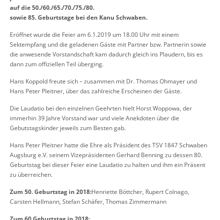
auf die 50./60./65./70./75./80.
sowie 85. Geburtstage bei den Kanu Schwaben.
Eröffnet wurde die Feier am 6.1.2019 um 18.00 Uhr mit einem
Sektempfang und die geladenen Gäste mit Partner bzw. Partnerin sowie
die anwesende Vorstandschaft kam dadurch gleich ins Plaudern, bis es
dann zum offiziellen Teil überging.
Hans Koppold freute sich – zusammen mit Dr. Thomas Ohmayer und
Hans Peter Pleitner, über das zahlreiche Erscheinen der Gäste.
Die Laudatio bei den einzelnen Geehrten hielt Horst Woppowa, der
immerhin 39 Jahre Vorstand war und viele Anekdoten über die
Gebutstagskinder jeweils zum Besten gab.
Hans Peter Pleitner hatte die Ehre als Präsident des TSV 1847 Schwaben
Augsburg e.V. seinem Vizepräsidenten Gerhard Benning zu dessen 80.
Geburtstag bei dieser Feier eine Laudatio zu halten und ihm ein Präsent
zu überreichen.
Zum 50. Geburtstag in 2018:
Henriette Böttcher, Rupert Colnago,
Carsten Hellmann, Stefan Schäfer, Thomas Zimmermann
Zum 60.Geburtstag in 2018: