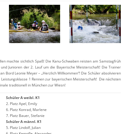
llen machte sichtlich Spaß! Die Kanu-Schwaben reisten am Samstagfrüh
 und Junioren der 2. Lauf um die Bayerische Meisterschaft! Die Trainer
eu an Bord Leonie Meyer – „Herzlich Willkommen“! Die Schüler absolvieren
e Leistungsklasse 1 Rennen zur bayerischen Meisterschaft! Die nächsten
ale traditionell in München zur Wiesn!
Schüler A weibl. K1
2. Platz Apel, Emily
6. Platz Konrad, Marlene
7. Platz Bauer, Stefanie
Schüler A männl. K1
5. Platz Lindolf, Julian
6. Platz Kempfle, Alexander