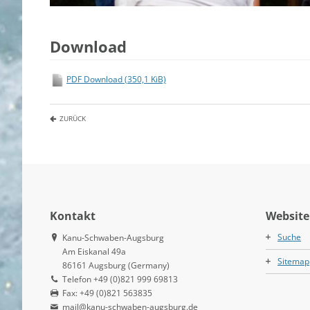
Download
PDF Download
(350,1 KiB)
ZURÜCK
Kontakt
Website
Suche
Kanu-Schwaben-Augsburg
Am Eiskanal 49a
Sitemap
86161 Augsburg (Germany)
Telefon +49 (0)821 999 69813
Fax: +49 (0)821 563835
mail@kanu-schwaben-augsburg.de