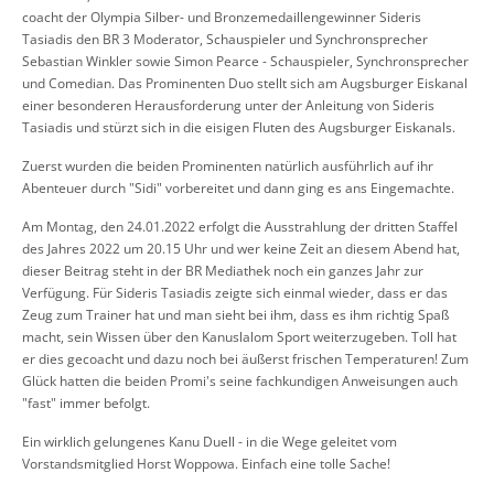
coacht der Olympia Silber- und Bronzemedaillengewinner Sideris
Tasiadis den BR 3 Moderator, Schauspieler und Synchronsprecher
Sebastian Winkler sowie Simon Pearce - Schauspieler, Synchronsprecher
und Comedian. Das Prominenten Duo stellt sich am Augsburger Eiskanal
einer besonderen Herausforderung unter der Anleitung von Sideris
Tasiadis und stürzt sich in die eisigen Fluten des Augsburger Eiskanals.
Zuerst wurden die beiden Prominenten natürlich ausführlich auf ihr
Abenteuer durch "Sidi" vorbereitet und dann ging es ans Eingemachte.
Am Montag, den 24.01.2022 erfolgt die Ausstrahlung der dritten Staffel
des Jahres 2022 um 20.15 Uhr und wer keine Zeit an diesem Abend hat,
dieser Beitrag steht in der BR Mediathek noch ein ganzes Jahr zur
Verfügung. Für Sideris Tasiadis zeigte sich einmal wieder, dass er das
Zeug zum Trainer hat und man sieht bei ihm, dass es ihm richtig Spaß
macht, sein Wissen über den Kanuslalom Sport weiterzugeben. Toll hat
er dies gecoacht und dazu noch bei äußerst frischen Temperaturen! Zum
Glück hatten die beiden Promi's seine fachkundigen Anweisungen auch
"fast" immer befolgt.
Ein wirklich gelungenes Kanu Duell - in die Wege geleitet vom
Vorstandsmitglied Horst Woppowa. Einfach eine tolle Sache!