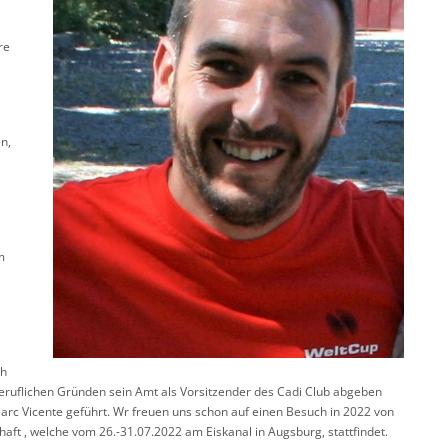
re
n,
m
ch
eruflichen Gründen sein Amt als Vorsitzender des Cadi Club abgeben
arc Vicente geführt. Wr freuen uns schon auf einen Besuch in 2022 von
aft , welche vom 26.-31.07.2022 am Eiskanal in Augsburg, stattfindet.