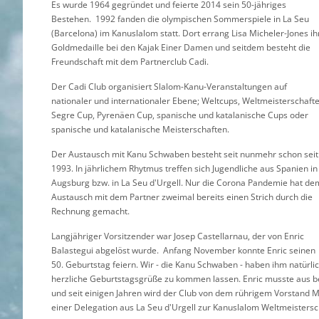
Es wurde 1964 gegründet und feierte 2014 sein 50-jähriges
Bestehen. 1992 fanden die olympischen Sommerspiele in La Seu
(Barcelona) im Kanuslalom statt. Dort errang Lisa Micheler-Jones ih
Goldmedaille bei den Kajak Einer Damen und seitdem besteht die
Freundschaft mit dem Partnerclub Cadi.
Der Cadi Club organisiert Slalom-Kanu-Veranstaltungen auf
nationaler und internationaler Ebene; Weltcups, Weltmeisterschafte
Segre Cup, Pyrenäen Cup, spanische und katalanische Cups oder
spanische und katalanische Meisterschaften.
Der Austausch mit Kanu Schwaben besteht seit nunmehr schon seit
1993. In jährlichem Rhytmus treffen sich Jugendliche aus Spanien in
Augsburg bzw. in La Seu d'Urgell. Nur die Corona Pandemie hat de
Austausch mit dem Partner zweimal bereits einen Strich durch die
Rechnung gemacht.
Langjähriger Vorsitzender war Josep Castellarnau, der von Enric
Balastegui abgelöst wurde. Anfang November konnte Enric seinen
50. Geburtstag feiern. Wir - die Kanu Schwaben - haben ihm natürli
herzliche Geburtstagsgrüße zu kommen lassen. Enric musste aus b
und seit einigen Jahren wird der Club von dem rührigem Vorstand M
einer Delegation aus La Seu d'Urgell zur Kanuslalom Weltmeistersch