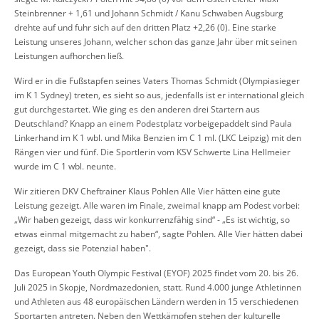
Steinbrenner + 1,61 und Johann Schmidt / Kanu Schwaben Augsburg
drehte auf und fuhr sich auf den dritten Platz +2,26 (0). Eine starke
Leistung unseres Johann, welcher schon das ganze Jahr über mit seinen
Leistungen aufhorchen ließ.
Wird er in die Fußstapfen seines Vaters Thomas Schmidt (Olympiasieger
im K 1 Sydney) treten, es sieht so aus, jedenfalls ist er international gleich
gut durchgestartet. Wie ging es den anderen drei Startern aus
Deutschland? Knapp an einem Podestplatz vorbeigepaddelt sind Paula
Linkerhand im K 1 wbl. und Mika Benzien im C 1 ml. (LKC Leipzig) mit den
Rängen vier und fünf. Die Sportlerin vom KSV Schwerte Lina Hellmeier
wurde im C 1 wbl. neunte.
Wir zitieren DKV Cheftrainer Klaus Pohlen Alle Vier hätten eine gute
Leistung gezeigt. Alle waren im Finale, zweimal knapp am Podest vorbei:
„Wir haben gezeigt, dass wir konkurrenzfähig sind“ - „Es ist wichtig, so
etwas einmal mitgemacht zu haben“, sagte Pohlen. Alle Vier hätten dabei
gezeigt, dass sie Potenzial haben".
Das European Youth Olympic Festival (EYOF) 2025 findet vom 20. bis 26.
Juli 2025 in Skopje, Nordmazedonien, statt. Rund 4.000 junge Athletinnen
und Athleten aus 48 europäischen Ländern werden in 15 verschiedenen
Sportarten antreten. Neben den Wettkämpfen stehen der kulturelle