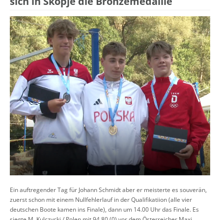
sich in Skopje die Bronzemedaille
Ein auftregender Tag für Johann Schmidt aber er meisterte es souverän,
zuerst schon mit einem Nullfehlerlauf in der Qualifikatiion (alle vier
deutschen Boote kamen ins Finale), dann um 14.00 Uhr das Finale. Es
siegte M. Kulczycki / Polen mit 94,80 (0) vor dem Österreicher Maxi