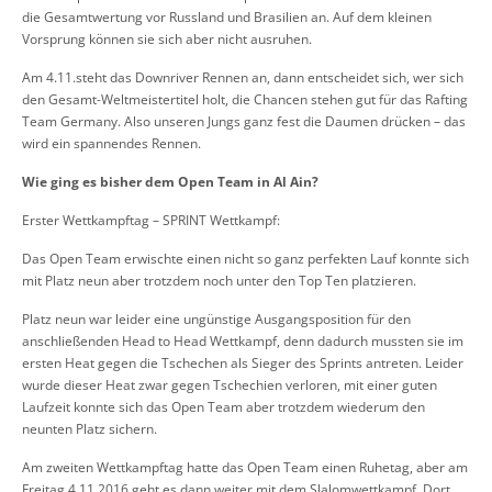
die Gesamtwertung vor Russland und Brasilien an. Auf dem kleinen
Vorsprung können sie sich aber nicht ausruhen.
Am 4.11.steht das Downriver Rennen an, dann entscheidet sich, wer sich
den Gesamt-Weltmeistertitel holt, die Chancen stehen gut für das Rafting
Team Germany. Also unseren Jungs ganz fest die Daumen drücken – das
wird ein spannendes Rennen.
Wie ging es bisher dem Open Team in Al Ain?
Erster Wettkampftag – SPRINT Wettkampf:
Das Open Team erwischte einen nicht so ganz perfekten Lauf konnte sich
mit Platz neun aber trotzdem noch unter den Top Ten platzieren.
Platz neun war leider eine ungünstige Ausgangsposition für den
anschließenden Head to Head Wettkampf, denn dadurch mussten sie im
ersten Heat gegen die Tschechen als Sieger des Sprints antreten. Leider
wurde dieser Heat zwar gegen Tschechien verloren, mit einer guten
Laufzeit konnte sich das Open Team aber trotzdem wiederum den
neunten Platz sichern.
Am zweiten Wettkampftag hatte das Open Team einen Ruhetag, aber am
Freitag 4.11.2016 geht es dann weiter mit dem Slalomwettkampf. Dort