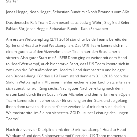
Starter
Jonas Hegge, Noah Hegge, Sebastian Bundt mit Noah Brauneis vom AKV
Das deutsche Raft Team Open besteht aus Ludwig Wöhrl, Siegfried Beier,
Fabian Bär, Jonas Hegge, Sebastian Bundt – Kanu Schwaben
Am ersten Wettkampftag (2.11.2016) stand für beide Teams bereits der
Sprint und Head to Head Wettkampf an. Das U19 Team konnte sich mit
einem guten Lauf den Vizeweltmeister Titel hinter den Brasilianern
sichern. Also guter Start mit SILBER! Dann ging es weiter mit dem Head
to Head Wettkampf, auch hier starke Fahrt, das U19 Team konnte sich in
zwei von drei Wettkämpfen im Head to Head durchsetzen und belegte
den Bronze-Rang. Für das U19 Team stand dann am 3.11.2016 noch der
Slalom Wettkampf an. Mit einem fehlerreichen ersten Lauf platzierten sie
sich zuerst nur auf Rang sechs. Nach guter Nachbereitung nach dem
ersten Lauf durch ihren Coach Peter Micheler und dem erfahrenen Open
Team kamen sie mit einer super Einstellung an den Start und so gelang
ihnen dann tatsächlich ein perfekter zweiter Lauf mit dem sie sich den
Weltmeistertitel im Slalom sicherten. GOLD – super Leistung des jungen
Teams!
Nach drei von vier Disziplinen mit dem Sprintwettkampf, Head to Head
Wettkampf und dem Slalomwettkampf führt das U19 Team momentan