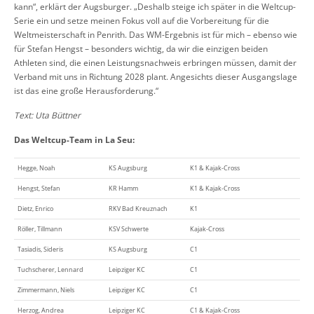
kann“, erklärt der Augsburger. „Deshalb steige ich später in die Weltcup-
Serie ein und setze meinen Fokus voll auf die Vorbereitung für die
Weltmeisterschaft in Penrith. Das WM-Ergebnis ist für mich – ebenso wie
für Stefan Hengst – besonders wichtig, da wir die einzigen beiden
Athleten sind, die einen Leistungsnachweis erbringen müssen, damit der
Verband mit uns in Richtung 2028 plant. Angesichts dieser Ausgangslage
ist das eine große Herausforderung.“
Text: Uta Büttner
Das Weltcup-Team in La Seu:
Hegge, Noah
KS Augsburg
K1 & Kajak-Cross
Hengst, Stefan
KR Hamm
K1 & Kajak-Cross
Dietz, Enrico
RKV Bad Kreuznach
K1
Röller, Tillmann
KSV Schwerte
Kajak-Cross
Tasiadis, Sideris
KS Augsburg
C1
Tuchscherer, Lennard
Leipziger KC
C1
Zimmermann, Niels
Leipziger KC
C1
Herzog, Andrea
Leipziger KC
C1 & Kajak-Cross