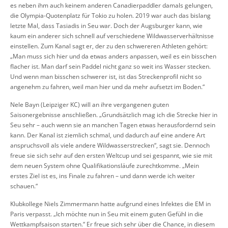
es neben ihm auch keinem anderen Canadierpaddler damals gelungen,
die Olympia-Quotenplatz für Tokio zu holen. 2019 war auch das bislang
letzte Mal, dass Tasiadis in Seu war. Doch der Augsburger kann, wie
kaum ein anderer sich schnell auf verschiedene Wildwasserverhältnisse
einstellen. Zum Kanal sagt er, der zu den schwereren Athleten gehört:
„Man muss sich hier und da etwas anders anpassen, weil es ein bisschen
flacher ist. Man darf sein Paddel nicht ganz so weit ins Wasser stecken.
Und wenn man bisschen schwerer ist, ist das Streckenprofil nicht so
angenehm zu fahren, weil man hier und da mehr aufsetzt im Boden.“
Nele Bayn (Leipziger KC) will an ihre vergangenen guten
Saisonergebnisse anschließen. „Grundsätzlich mag ich die Strecke hier in
Seu sehr – auch wenn sie an manchen Tagen etwas herausfordernd sein
kann. Der Kanal ist ziemlich schmal, und dadurch auf eine andere Art
anspruchsvoll als viele andere Wildwasserstrecken“, sagt sie. Dennoch
freue sie sich sehr auf den ersten Weltcup und sei gespannt, wie sie mit
dem neuen System ohne Qualifikationsläufe zurechtkomme. „Mein
erstes Ziel ist es, ins Finale zu fahren – und dann werde ich weiter
schauen.“
Klubkollege Niels Zimmermann hatte aufgrund eines Infektes die EM in
Paris verpasst. „Ich möchte nun in Seu mit einem guten Gefühl in die
Wettkampfsaison starten.“ Er freue sich sehr über die Chance, in diesem