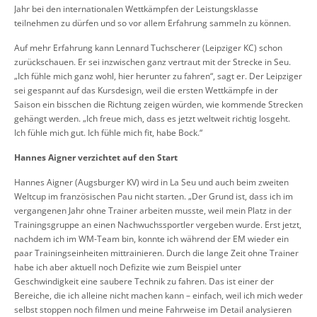
Jahr bei den internationalen Wettkämpfen der Leistungsklasse
teilnehmen zu dürfen und so vor allem Erfahrung sammeln zu können.
Auf mehr Erfahrung kann Lennard Tuchscherer (Leipziger KC) schon
zurückschauen. Er sei inzwischen ganz vertraut mit der Strecke in Seu.
„Ich fühle mich ganz wohl, hier herunter zu fahren“, sagt er. Der Leipziger
sei gespannt auf das Kursdesign, weil die ersten Wettkämpfe in der
Saison ein bisschen die Richtung zeigen würden, wie kommende Strecken
gehängt werden. „Ich freue mich, dass es jetzt weltweit richtig losgeht.
Ich fühle mich gut. Ich fühle mich fit, habe Bock.“
Hannes Aigner verzichtet auf den Start
Hannes Aigner (Augsburger KV) wird in La Seu und auch beim zweiten
Weltcup im französischen Pau nicht starten. „Der Grund ist, dass ich im
vergangenen Jahr ohne Trainer arbeiten musste, weil mein Platz in der
Trainingsgruppe an einen Nachwuchssportler vergeben wurde. Erst jetzt,
nachdem ich im WM-Team bin, konnte ich während der EM wieder ein
paar Trainingseinheiten mittrainieren. Durch die lange Zeit ohne Trainer
habe ich aber aktuell noch Defizite wie zum Beispiel unter
Geschwindigkeit eine saubere Technik zu fahren. Das ist einer der
Bereiche, die ich alleine nicht machen kann – einfach, weil ich mich weder
selbst stoppen noch filmen und meine Fahrweise im Detail analysieren