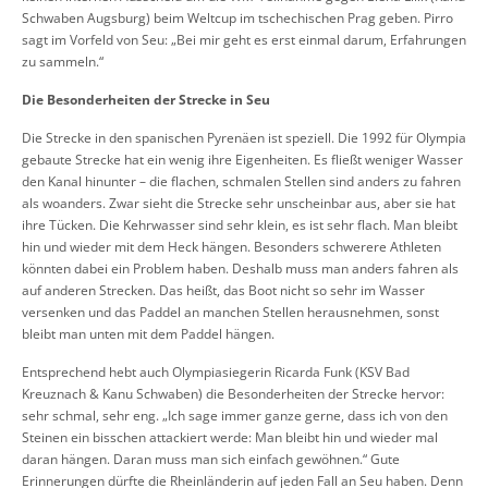
Schwaben Augsburg) beim Weltcup im tschechischen Prag geben. Pirro
sagt im Vorfeld von Seu: „Bei mir geht es erst einmal darum, Erfahrungen
zu sammeln.“
Die Besonderheiten der Strecke in Seu
Die Strecke in den spanischen Pyrenäen ist speziell. Die 1992 für Olympia
gebaute Strecke hat ein wenig ihre Eigenheiten. Es fließt weniger Wasser
den Kanal hinunter – die flachen, schmalen Stellen sind anders zu fahren
als woanders. Zwar sieht die Strecke sehr unscheinbar aus, aber sie hat
ihre Tücken. Die Kehrwasser sind sehr klein, es ist sehr flach. Man bleibt
hin und wieder mit dem Heck hängen. Besonders schwerere Athleten
könnten dabei ein Problem haben. Deshalb muss man anders fahren als
auf anderen Strecken. Das heißt, das Boot nicht so sehr im Wasser
versenken und das Paddel an manchen Stellen herausnehmen, sonst
bleibt man unten mit dem Paddel hängen.
Entsprechend hebt auch Olympiasiegerin Ricarda Funk (KSV Bad
Kreuznach & Kanu Schwaben) die Besonderheiten der Strecke hervor:
sehr schmal, sehr eng. „Ich sage immer ganze gerne, dass ich von den
Steinen ein bisschen attackiert werde: Man bleibt hin und wieder mal
daran hängen. Daran muss man sich einfach gewöhnen.“ Gute
Erinnerungen dürfte die Rheinländerin auf jeden Fall an Seu haben. Denn