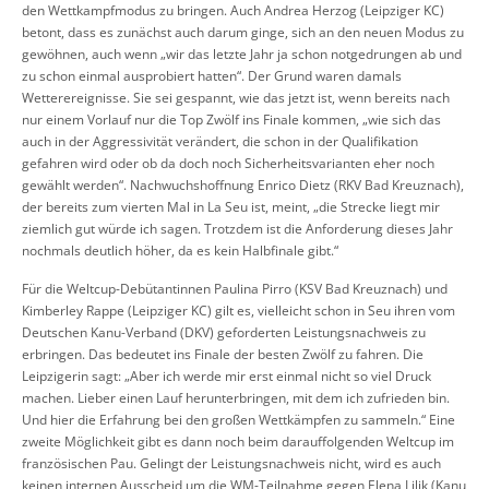
den Wettkampfmodus zu bringen. Auch Andrea Herzog (Leipziger KC)
betont, dass es zunächst auch darum ginge, sich an den neuen Modus zu
gewöhnen, auch wenn „wir das letzte Jahr ja schon notgedrungen ab und
zu schon einmal ausprobiert hatten“. Der Grund waren damals
Wetterereignisse. Sie sei gespannt, wie das jetzt ist, wenn bereits nach
nur einem Vorlauf nur die Top Zwölf ins Finale kommen, „wie sich das
auch in der Aggressivität verändert, die schon in der Qualifikation
gefahren wird oder ob da doch noch Sicherheitsvarianten eher noch
gewählt werden“. Nachwuchshoffnung Enrico Dietz (RKV Bad Kreuznach),
der bereits zum vierten Mal in La Seu ist, meint, „die Strecke liegt mir
ziemlich gut würde ich sagen. Trotzdem ist die Anforderung dieses Jahr
nochmals deutlich höher, da es kein Halbfinale gibt.“
Für die Weltcup-Debütantinnen Paulina Pirro (KSV Bad Kreuznach) und
Kimberley Rappe (Leipziger KC) gilt es, vielleicht schon in Seu ihren vom
Deutschen Kanu-Verband (DKV) geforderten Leistungsnachweis zu
erbringen. Das bedeutet ins Finale der besten Zwölf zu fahren. Die
Leipzigerin sagt: „Aber ich werde mir erst einmal nicht so viel Druck
machen. Lieber einen Lauf herunterbringen, mit dem ich zufrieden bin.
Und hier die Erfahrung bei den großen Wettkämpfen zu sammeln.“ Eine
zweite Möglichkeit gibt es dann noch beim darauffolgenden Weltcup im
französischen Pau. Gelingt der Leistungsnachweis nicht, wird es auch
keinen internen Ausscheid um die WM-Teilnahme gegen Elena Lilik (Kanu