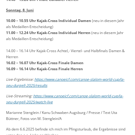
Sonntag, 8. Juni
10.00 – 10.55 Uhr Kajak-Cross Individual Damen
(neu in diesem Jahr
als Medaillen-Entscheidung)
11.00 – 12.24 Uhr
Kajak-Cross Individual Herren
(neu in diesem Jahr
als Medaillen-Entscheidung)
14.00 – 16.14 Uhr Kajak-Cross Achtel,- Viertel- und Halbfinals Damen &
Herren
16.02 – 16.07 Uhr Kajak-Cross Finale Damen
16.09 – 16.14 Uhr Kajak-Cross Finale Herren
Live-Ergebnisse:
https://www.canoeicf.com/canoe-slalom-world-cup/la-
seu-durgell-2025/results
Live-Streaming:
https://www.canoeicf.com/canoe-slalom-world-cup/la-
seu-durgell-2025/watch-live
Marianne Stenglein / Kanu Schwaben Augsburg / Presse / Text Uta
Büttner, Fotos von M. Stenglein/A
Ab dem 6.6.2025 befinde ich mich im Pfingsturlaub, die Ergebnisse sind