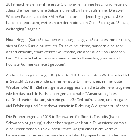
2019 machte sie hier ihre erste Olympia-Teilnahme fest. Funk freue sich,
„dass die internationale Saison nun endlich Fahrt aufnimmt. Die zwei
Wochen Pause nach der EM in Paris hätten ihr jedoch gutgetan. „Die
habe ich gebraucht, weil es nach der nationalen Quali Schlag auf Schlag
weiterging“, sagt sie.
Noah Hegge (Kanu Schwaben Augsburg) sagt, „in Seu ist es immer tricky,
sich auf den Kurs einzustellen. Es ist keine leichte, sondern eine sehr
anspruchsvolle, charakterstarke Strecke, die aber auch Spaß machen
kann.“ Kleinste Fehler würden bereits bestraft werden, „deshalb ist
höchste Aufmerksamkeit geboten“.
Andrea Herzog (Leipziger KC) feierte 2019 ihren ersten Weltmeistertitel
in Seu. „Mit Seu verbinde ich immer gute Erinnerungen, immer gute
Wettkämpfe.“ Ihr Ziel sei, „genauso aggressiv an die Läufe heranzugehen
wie ich das auch in Paris schon gemacht habe.“ Ansonsten gilt es
natürlich weiter darum, sich ein gutes Gefühl aufzubauen, um mit ganz
viel Erfahrung und Selbstbewusstsein in Richtung WM gehen zu können.“
Die Erinnerungen an 2019 in Seu waren für Sideris Tasiadis (Kanu
Schwaben Augsburg) sicher eher negativer Natur. Er kassierte damals
eine umstrittenen 50-Sekunden-Strafe wegen eines nicht korrekt
befahrenen Tores und verpasste damit das Olympia-Ticket. Zudem war