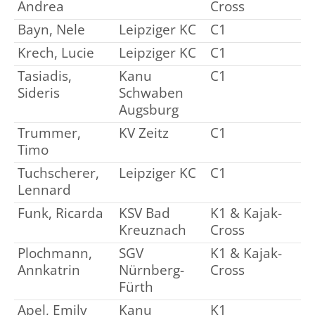
Andrea
Cross
Bayn, Nele
Leipziger KC
C1
Krech, Lucie
Leipziger KC
C1
Tasiadis,
Kanu
C1
Sideris
Schwaben
Augsburg
Trummer,
KV Zeitz
C1
Timo
Tuchscherer,
Leipziger KC
C1
Lennard
Funk, Ricarda
KSV Bad
K1 & Kajak-
Kreuznach
Cross
Plochmann,
SGV
K1 & Kajak-
Annkatrin
Nürnberg-
Cross
Fürth
Apel, Emily
Kanu
K1