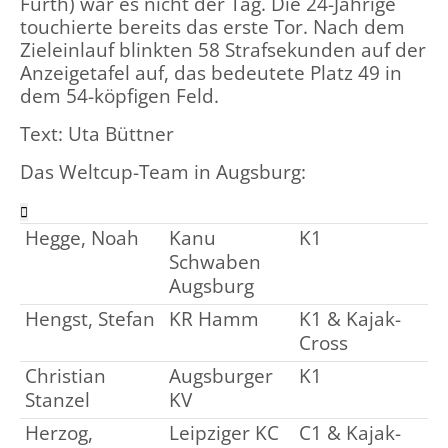
Fürth) war es nicht der Tag. Die 24-Jährige
touchierte bereits das erste Tor. Nach dem
Zieleinlauf blinkten 58 Strafsekunden auf der
Anzeigetafel auf, das bedeutete Platz 49 in
dem 54-köpfigen Feld.
Text: Uta Büttner
Das Weltcup-Team in Augsburg:

Hegge, Noah
Kanu
K1
Schwaben
Augsburg
Hengst, Stefan
KR Hamm
K1 & Kajak-
Cross
Christian
Augsburger
K1
Stanzel
KV
Herzog,
Leipziger KC
C1 & Kajak-