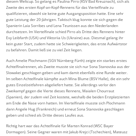
diesem Weltcup. So gelang es Paulina Pirro (KSV Bad Kreuznach), sich als
Zweite des ersten Kopf-an-Kopf-Rennens für das Viertelfinale zu
qualifizieren, obwohl sie keine gute Ausgangsposition hatte. Eine sehr
gute Leistung der 20-Jährigen. Taktisch klug konnte sie sich gegen die
Spanierin Laia Sorribes und Lena Teunissen aus den Niederlanden
durchsetzen. Im Viertelfinale schied Pirro als Dritte des Rennens hinter
Evy Leibfarth (USA) und Viktoriia Us (Ukraine) aus. Diesmal gelang ihr
kein guter Start, zudem hatte sie Schwierigkeiten, das erste Aufwärtstor
zu befahren. Damit ließ sie zu viel Zeit liegen.
Auch Amelie Plochmann (SGV Nürnberg-Fürth) zeigte ein starkes erstes
Achtelfinalrennen, als Zweite musste sie sich nur Sona Stanovska aus der
Slowakei geschlagen geben und kam damit ebenfalls eine Runde weiter.
Im selben Achtelfinale kämpfte auch Mina Blume (BSV Halle), die ein sehr
gutes Einzelzeitfahren abgeliefert hatte. Sie allerdings verlor den
Zweikampf gegen die Vierte dieses Rennens, Maialen Chourraut
(Spanien), der zudem viel Zeit kostete, weshalb die beiden Erstplatzierten
am Ende die Nase vorn hatten. Im Viertelfinale musste sich Plochmann
dann Angele Hug (Frankreich) und erneut Sona Stanovska geschlagen
geben und schied als Dritte dieses Laufes aus.
Richtig hart war das Achtelfinale für Marten Konrad (WSC Bayer
Dormagen). Seine Gegner waren mit Jakub Krejci (Tschechien), Mateusz