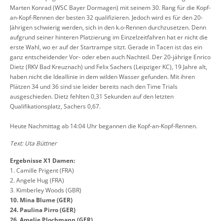
Marten Konrad (WSC Bayer Dormagen) mit seinem 30. Rang für die Kopf-
an-Kopf-Rennen der besten 32 qualifizieren. Jedoch wird es für den 20-
Jährigen schwierig werden, sich in den k.o-Rennen durchzusetzen. Denn
aufgrund seiner hinteren Platzierung im Einzelzeitfahren hat er nicht die
erste Wahl, wo er auf der Startrampe sitzt. Gerade in Tacen ist das ein
ganz entscheidender Vor- oder eben auch Nachteil. Der 20-jährige Enrico
Dietz (RKV Bad Kreuznach) und Felix Sachers (Leipziger KC), 19 Jahre alt,
haben nicht die Ideallinie in dem wilden Wasser gefunden. Mit ihren
Plätzen 34 und 36 sind sie leider bereits nach den Time Trials
ausgeschieden. Dietz fehlten 0,31 Sekunden auf den letzten
Qualifikationsplatz, Sachers 0,67.
Heute Nachmittag ab 14:04 Uhr begannen die Kopf-an-Kopf-Rennen.
Text: Uta Büttner
Ergebnisse X1 Damen:
1. Camille Prigent (FRA)
2. Angele Hug (FRA)
3. Kimberley Woods (GBR)
10.
Mina Blume (GER)
24. Paulina Pirro (GER)
26. Amelie Plochmann (GER)