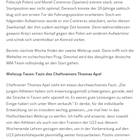
Polaczyk Polen) und Manel Contreras (Spanien) extrem stark, seine
Startposition war nicht optimal. Dennoch konnte der 20-Jährige taktisch
klug sich am ersten Tor die Führungsposition erarbeiten. Doch am
folgenden Aufwärtstor wurde er von Contreras attackiert, verlor diesen
Zweikampf, der ihm zudem wichtige Zeit kostete. Denn währenddessen
gewann Krejci seinen Kampf gegen den Polen am anderen Aufwärtstor
und schob sich uneinholbar an Konrad vorbei.
Bereits nächste Woche findet der zweite Weltcup statt. Dann trifft sich die
Weltelite im tschechischen Prag. Diesmal wird das diesjährige deutsche
WM-Team vollständig an den Start gehen.
Weltcup Tacen: Fazit des Cheftrainers Thomas Apel
Cheftrainer Thomas Apel zieht ein etwas durchwachsenes Fazit. „Die
jungen Athleten haben sich erwartungsgemäß schwergetan, gerade, weil
die Strecke in Tacen sehr speziell ist. Es waren gute Leistungen zu sehen.
Einige haben sich unter Wert verkauft.“ Er denke, für die individuelle
Entwicklung sei es trotzdem wichtig gewesen, „sie mal hier in das
Haifischbecken Weltcup zu werfen. Ich hoffe und erwarte, dass sowohl
von den Athleten als auch von den Trainern der U23 aus diesem
Wochenende Lehren gezogen werden, um in der Vorbereitung auf den
U23-Jahreshöhepunkt planmäßig weiter hinzuarbeiten. Positiv stimmen