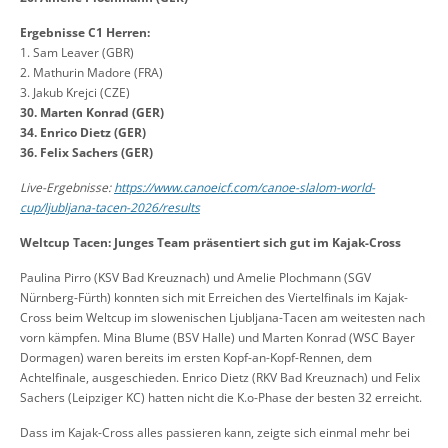
Ergebnisse C1 Herren:
1. Sam Leaver (GBR)
2. Mathurin Madore (FRA)
3. Jakub Krejci (CZE)
30.
Marten Konrad (GER)
34. Enrico Dietz (GER)
36. Felix Sachers (GER)
Live-Ergebnisse:
https://www.canoeicf.com/canoe-slalom-world-
cup/ljubljana-tacen-2026/results
Weltcup Tacen: Junges Team präsentiert sich gut im Kajak-Cross
Paulina Pirro (KSV Bad Kreuznach) und Amelie Plochmann (SGV
Nürnberg-Fürth) konnten sich mit Erreichen des Viertelfinals im Kajak-
Cross beim Weltcup im slowenischen Ljubljana-Tacen am weitesten nach
vorn kämpfen. Mina Blume (BSV Halle) und Marten Konrad (WSC Bayer
Dormagen) waren bereits im ersten Kopf-an-Kopf-Rennen, dem
Achtelfinale, ausgeschieden. Enrico Dietz (RKV Bad Kreuznach) und Felix
Sachers (Leipziger KC) hatten nicht die K.o-Phase der besten 32 erreicht.
Dass im Kajak-Cross alles passieren kann, zeigte sich einmal mehr bei