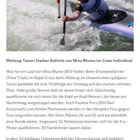
Weltcup Tacen: Starker Auftritt von Mina Blume im Cross Individual
Was für ein Lauf von Mina Blume (BSV Halle): Beim Einzelzeitfahren
(Time Trials) im Kajak-Cross beim Weltcup im slowenischen Ljubljana-
Tacen paddelte die erst 18-Jährige am Sonntag auf den starken zehnten
Platz. Viele große Namen ließ sie damit hinter sich. Gleichzeitig
qualifizierte sie sich damit für die Kopf-an-Kopf-Rennen, die heute am
Nachmittag ausgetragen werden. Auch Paulina Pirro (KSV Bad
Kreuznach) und Amelie Plochmann werden in den Kämpfen Frau gegen
Frau eingreifen können. Mit ihren Plätzen 24 und 26 sind sie ebenfalls
eine Runde weiter. Insgesamt 32 Athletinnen konnten sich für die K.o.-
Phase qualifizieren. 39 Starterinnen waren dabei.
In dem 53-köpfigen Teilnehmerfeld der Herren konnte sich lediglich