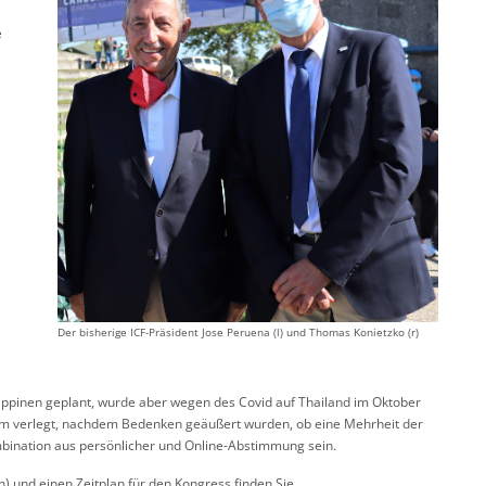
e
Der bisherige ICF-Präsident Jose Peruena (l) und Thomas Konietzko (r)
ippinen geplant, wurde aber wegen des Covid auf Thailand im Oktober
om verlegt, nachdem Bedenken geäußert wurden, ob eine Mehrheit der
ination aus persönlicher und Online-Abstimmung sein.
en) und einen Zeitplan für den Kongress finden Sie