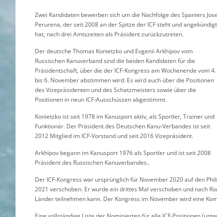
Zwei Kandidaten bewerben sich um die Nachfolge des Spaniers Jos
Perurena, der seit 2008 an der Spitze der ICF steht und angekündigt
hat, nach drei Amtszeiten als Präsident zurückzutreten.
Der deutsche Thomas Konietzko und Evgenii Arkhipov vom
Russischen Kanuverband sind die beiden Kandidaten für die
Präsidentschaft, über die der ICF-Kongress am Wochenende vom 4.
bis 6. November abstimmen wird. Es wird auch über die Positionen
des Vizepräsidenten und des Schatzmeisters sowie über die
Positionen in neun ICF-Ausschüssen abgestimmt.
Konietzko ist seit 1978 im Kanusport aktiv, als Sportler, Trainer und
Funktionär. Der Präsident des Deutschen Kanu-Verbandes ist seit
2012 Mitglied im ICF-Vorstand und seit 2016 Vizepräsident.
Arkhipov begann im Kanusport 1976 als Sportler und ist seit 2008
Präsident des Russischen Kanuverbandes..
Der ICF-Kongress war ursprünglich für November 2020 auf den Phil
2021 verschoben. Er wurde ein drittes Mal verschoben und nach R
Länder teilnehmen kann. Der Kongress im November wird eine Komb
Eine vollständige Liste der Nominierten für alle ICF-Positionen (unt