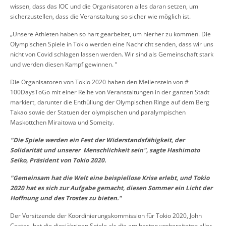
wissen, dass das IOC und die Organisatoren alles daran setzen, um
sicherzustellen, dass die Veranstaltung so sicher wie möglich ist.
„Unsere Athleten haben so hart gearbeitet, um hierher zu kommen. Die
Olympischen Spiele in Tokio werden eine Nachricht senden, dass wir uns
nicht von Covid schlagen lassen werden. Wir sind als Gemeinschaft stark
und werden diesen Kampf gewinnen. “
Die Organisatoren von Tokio 2020 haben den Meilenstein von #
100DaysToGo mit einer Reihe von Veranstaltungen in der ganzen Stadt
markiert, darunter die Enthüllung der Olympischen Ringe auf dem Berg
Takao sowie der Statuen der olympischen und paralympischen
Maskottchen Miraitowa und Someity.
"Die Spiele werden ein Fest der Widerstandsfähigkeit, der
Solidarität und unserer Menschlichkeit sein", sagte Hashimoto
Seiko, Präsident von Tokio 2020.
"Gemeinsam hat die Welt eine beispiellose Krise erlebt, und Tokio
2020 hat es sich zur Aufgabe gemacht, diesen Sommer ein Licht der
Hoffnung und des Trostes zu bieten."
Der Vorsitzende der Koordinierungskommission für Tokio 2020, John
Coates, hat die diesjährigen Spiele als die am besten vorbereiteten aller