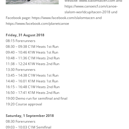
Website: www.slalomtacen.com and
https://www.canoeicf.com/canoe-
slalom-worldcup/tacen-2018 und
Facebook page: https://www.facebook.com/slalomtacen and
https://www.facebook.com/planetcanoe
Friday, 31 August 2018
08:15 Forerunners
08:30 – 09:38 C1M Heats 1st Run
09:40 – 10:46 K1W Heats 1st Run
10:48 – 11:36 C1M Heats 2nd Run
11:38 – 12:24 K1W Heats 2nd Run
13:30 Forerunners
13:45 – 14:38 C1W Heats 1st Run
14:40 – 16:01 K1M Heats 1st Run
16:15 – 16:48 C1W Heats 2nd Run
16:50 – 17:41 K1M Heats 2nd Run
19:00 Demo run for semifinal and final
19:20 Course approval
Saturday, 1 September 2018
08:30 Forerunners
09:03 – 10:03 C1M Semifinal