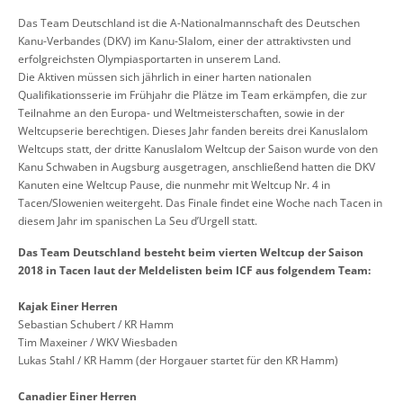
Das Team Deutschland ist die A-Nationalmannschaft des Deutschen
Kanu-Verbandes (DKV) im Kanu-Slalom, einer der attraktivsten und
erfolgreichsten Olympiasportarten in unserem Land.
Die Aktiven müssen sich jährlich in einer harten nationalen
Qualifikationsserie im Frühjahr die Plätze im Team erkämpfen, die zur
Teilnahme an den Europa- und Weltmeisterschaften, sowie in der
Weltcupserie berechtigen. Dieses Jahr fanden bereits drei Kanuslalom
Weltcups statt, der dritte Kanuslalom Weltcup der Saison wurde von den
Kanu Schwaben in Augsburg ausgetragen, anschließend hatten die DKV
Kanuten eine Weltcup Pause, die nunmehr mit Weltcup Nr. 4 in
Tacen/Slowenien weitergeht. Das Finale findet eine Woche nach Tacen in
diesem Jahr im spanischen La Seu d’Urgell statt.
Das Team Deutschland besteht beim vierten Weltcup der Saison
2018 in Tacen laut der Meldelisten beim ICF aus folgendem Team:
Kajak Einer Herren
Sebastian Schubert / KR Hamm
Tim Maxeiner / WKV Wiesbaden
Lukas Stahl / KR Hamm (der Horgauer startet für den KR Hamm)
Canadier Einer Herren