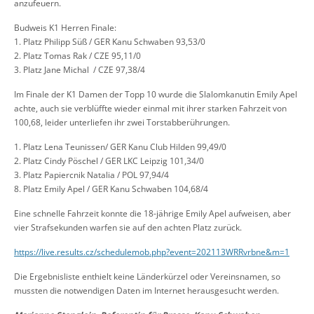
anzufeuern.
Budweis K1 Herren Finale:
1. Platz Philipp Süß / GER Kanu Schwaben 93,53/0
2. Platz Tomas Rak / CZE 95,11/0
3. Platz Jane Michal / CZE 97,38/4
Im Finale der K1 Damen der Topp 10 wurde die Slalomkanutin Emily Apel
achte, auch sie verblüffte wieder einmal mit ihrer starken Fahrzeit von
100,68, leider unterliefen ihr zwei Torstabberührungen.
1. Platz Lena Teunissen/ GER Kanu Club Hilden 99,49/0
2. Platz Cindy Pöschel / GER LKC Leipzig 101,34/0
3. Platz Papiercnik Natalia / POL 97,94/4
8. Platz Emily Apel / GER Kanu Schwaben 104,68/4
Eine schnelle Fahrzeit konnte die 18-jährige Emily Apel aufweisen, aber
vier Strafsekunden warfen sie auf den achten Platz zurück.
https://live.results.cz/schedulemob.php?event=202113WRRvrbne&m=1
Die Ergebnisliste enthielt keine Länderkürzel oder Vereinsnamen, so
mussten die notwendigen Daten im Internet herausgesucht werden.