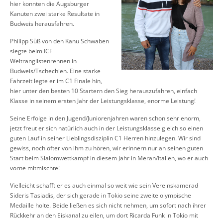
hier konnten die Augsburger
Kanuten zwei starke Resultate in
Budweis herausfahren.
Philipp Süß von den Kanu Schwaben
siegte beim ICF
Weltranglistenrennen in
Budweis/Tschechien. Eine starke
Fahrzeit legte er im C1 Finale hin,
hier unter den besten 10 Startern den Sieg herauszufahren, einfach
Klasse in seinem ersten Jahr der Leistungsklasse, enorme Leistung!
Seine Erfolge in den Jugend/Juniorenjahren waren schon sehr enorm,
jetzt freut er sich natürlich auch in der Leistungsklasse gleich so einen
guten Lauf in seiner Lieblingsdisziplin C1 Herren hinzulegen. Wir sind
gewiss, noch öfter von ihm zu hören, wir erinnern nur an seinen guten
Start beim Slalomwettkampf in diesem Jahr in Meran/Italien, wo er auch
vorne mitmischte!
Vielleicht schafft er es auch einmal so weit wie sein Vereinskamerad
Sideris Tasiadis, der sich gerade in Tokio seine zweite olympische
Medaille holte. Beide ließen es sich nicht nehmen, um sofort nach ihrer
Rückkehr an den Eiskanal zu eilen, um dort Ricarda Funk in Tokio mit