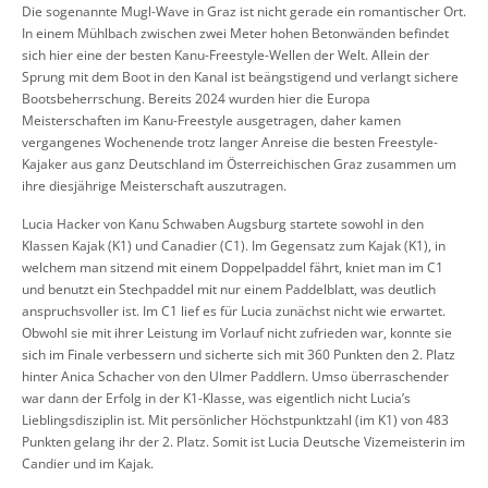
Die sogenannte Mugl-Wave in Graz ist nicht gerade ein romantischer Ort.
In einem Mühlbach zwischen zwei Meter hohen Betonwänden befindet
sich hier eine der besten Kanu-Freestyle-Wellen der Welt. Allein der
Sprung mit dem Boot in den Kanal ist beängstigend und verlangt sichere
Bootsbeherrschung. Bereits 2024 wurden hier die Europa
Meisterschaften im Kanu-Freestyle ausgetragen, daher kamen
vergangenes Wochenende trotz langer Anreise die besten Freestyle-
Kajaker aus ganz Deutschland im Österreichischen Graz zusammen um
ihre diesjährige Meisterschaft auszutragen.
Lucia Hacker von Kanu Schwaben Augsburg startete sowohl in den
Klassen Kajak (K1) und Canadier (C1). Im Gegensatz zum Kajak (K1), in
welchem man sitzend mit einem Doppelpaddel fährt, kniet man im C1
und benutzt ein Stechpaddel mit nur einem Paddelblatt, was deutlich
anspruchsvoller ist. Im C1 lief es für Lucia zunächst nicht wie erwartet.
Obwohl sie mit ihrer Leistung im Vorlauf nicht zufrieden war, konnte sie
sich im Finale verbessern und sicherte sich mit 360 Punkten den 2. Platz
hinter Anica Schacher von den Ulmer Paddlern. Umso überraschender
war dann der Erfolg in der K1-Klasse, was eigentlich nicht Lucia’s
Lieblingsdisziplin ist. Mit persönlicher Höchstpunktzahl (im K1) von 483
Punkten gelang ihr der 2. Platz. Somit ist Lucia Deutsche Vizemeisterin im
Candier und im Kajak.