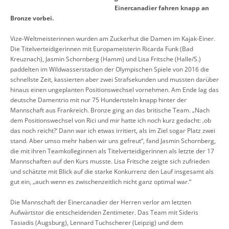
Einercanadier fahren knapp an
Bronze vorbei.
Vize-Weltmeisterinnen wurden am Zuckerhut die Damen im Kajak-Einer.
Die Titelverteidigerinnen mit Europameisterin Ricarda Funk (Bad
Kreuznach), Jasmin Schornberg (Hamm) und Lisa Fritsche (Halle/S.)
paddelten im Wildwasserstadion der Olympischen Spiele von 2016 die
schnellste Zeit, kassierten aber zwei Strafsekunden und mussten darüber
hinaus einen ungeplanten Positionswechsel vornehmen. Am Ende lag das
deutsche Damentrio mit nur 75 Hundertsteln knapp hinter der
Mannschaft aus Frankreich. Bronze ging an das britische Team. „Nach
dem Positionswechsel von Rici und mir hatte ich noch kurz gedacht: ‚ob
das noch reicht?‘ Dann war ich etwas irritiert, als im Ziel sogar Platz zwei
stand. Aber umso mehr haben wir uns gefreut“, fand Jasmin Schornberg,
die mit ihren Teamkolleginnen als Titelverteidigerinnen als letzte der 17
Mannschaften auf den Kurs musste. Lisa Fritsche zeigte sich zufrieden
und schätzte mit Blick auf die starke Konkurrenz den Lauf insgesamt als
gut ein, „auch wenn es zwischenzeitlich nicht ganz optimal war.“
Die Mannschaft der Einercanadier der Herren verlor am letzten
Aufwärtstor die entscheidenden Zentimeter. Das Team mit Sideris
Tasiadis (Augsburg), Lennard Tuchscherer (Leipzig) und dem