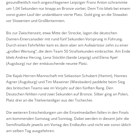
gesundheitlich noch angeschlagenen Leipziger Franz Anton schrammte
um 1,04 Sekunden nur knapp an Bronze vorbei. Dem Trio blieb bei einem
sonst guten Lauf der undankbare vierte Platz. Gold ging an die Slowakei
vor Slowenien und Großbritannien.
Bis zur Zwischenzeit, etwa Mitte der Strecke, lagen die deutschen
Damen-Einercanadier mit rund fünf Sekunden Vorsprung in Führung.
Durch einen Fahrfehler kam es dann aber am Aufwärtstor zehn zu einer
„großen Wertung“, die dem Team 50 Strafsekunden einbrachte. Am Ende
blieb Andrea Herzog, Lena Stöcklin (beide Leipzig) und Elena Apel
(Augsburg) nur der enttäuschende neunte Platz.
Die Kajak-Herren-Mannschaft mit Sebastian Schubert (Hamm), Hannes
Aigner (Augsburg) und Tim Maxeiner (Wiesbaden) paddelte beim Sieg
des britischen Teams wie im Vorjahr auf den fünften Rang. Den
Deutschen fehlten rund zwei Sekunden auf Bronze. Silber ging an Polen,
Platz drei an die Titelverteidiger aus der Tschechei.
Die weiteren Entscheidungen um die Einzelmedaillen fallen in den Finals
am kommenden Samstag und Sonntag. Dabei werden in diesem Jahr die
Semifinalläufe jeweils am Vortag des Endlaufes und nicht wie sonst üblich
am selben Tag ausgefahren.