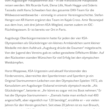
vom Augsburger Hauptbahnhof aus – in die französische Hauptstadt
reisen werden. Mit Ricarda Funk, Elena Lilik, Noah Hegge und Sideris
Tasiadis stellt Kanu Schwaben fast das gesamte DKV-Team für die
Wildwasserwettbewerbe – einmalig in unserer Vereinsgeschichte. Stefan
Hengst von KR Hamm ergänzt das Team im Kajak Cross. Amir Rezanejad
aus dem Iran, seit drei Jahren KSA-Mitglied, startet zudem im IOC-
Flüchtlingsteam. Er ist bereits vor Ort in Paris.
Augsburgs Oberbürgermeisterin hatte für jeden der vier KSA-
Olympioniken als Glücksbringer ein kleines Armbändchen samt kleiner
Medaille mit dem Aufdruck „Augsburg drückt die Daumen“ mitgebracht.
Von der Jugend des Vereins gab es selbst gestaltete Eiffelturm-Bilder. Auf
den Rückseiten standen Wünschen für viel Erfolg bei den olympischen
Wettkämpfen.
Horst Woppowa, KSA-Urgestein und aktuell Vorsitzender des
Fördervereins, überreichte den Sportlerinnen und Sportlern je ein
Original Startnummern-Leibchen von den Olympischen Spielen 1972, als
Kanuslalom am Augsburger Eiskanal erstmals olympisch wurde. „Als
Glücksbringer“, betonte er. „Ihr könnt es sogar mit ins Boot nehmen.“ Er
hat die Olympia-Startnummern – „Damals hatte man einfach mal 400
angeschafft, aber eigentlich nur 120 benötigt“, erzählte er – vor vielen
Jahren für den Verein gesichert. Seit etwa 20 Jahren ist es nun Brauch,