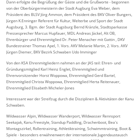
Dann erfolgte die Begrüßung der Gäste und die Grußworte - begonnen
von der Oberbürgermeisterin der Stadt Augburg Eva Weber, dem
Präsident des BLSV Jörg Ammon, dem Präsident des BKV Oliver Bungers,
Jürgen K.Enninger Referent für Kultur, Welterbe und Sport der Stadt
Augsburg, 3. Bgm. der Stadt Augsburg Bernd Kränzle, Stadtsparkasse
Pressesprecher Marcus Hupfauer, MDL Andreas Jäckel, Alt OB,
Ehrenbürger und Ehrenmitglied Dr. Peter Menacher mit Gattin , DKV
Bundestrainer Thomas Apel, 1. Vors. AKV Melanie Martin, 2. Vors. AKV
Jürgen Diemer, BKV Bezirk Schwaben Udo Imminger
Von den KSA Ehrenmitgliedern nahmen an der JAS teil: Ehren- und
Gründungsmitglied Karl Heinz Englet, Ehrenmitglied und
Ehrenvorsitzender Horst Woppowa, Ehrenmitglied Gerd Bartel,
Ehrenmitglied Christa Woppowa, Ehrenmitglied Herta Reitenauer,
Ehrenmitglied Elisabeth Micheler-Jones
Interessant war der Streifzug durch die Disziplinen & Aktivitäten der Kanu
Schwaben.
Wildwasser Alpin, Wildwasser Wanderport, Wildwasser Rennsport
Seekajak, Kanu Freestyle, Standup Paddling, Drachenboot, Bea's
Montagszirkel, Rollentraining, Athletiktraining, Schwimmtraining, Boot &
Spiele - besonders erwähnenwert der internationale Jugendaustausch