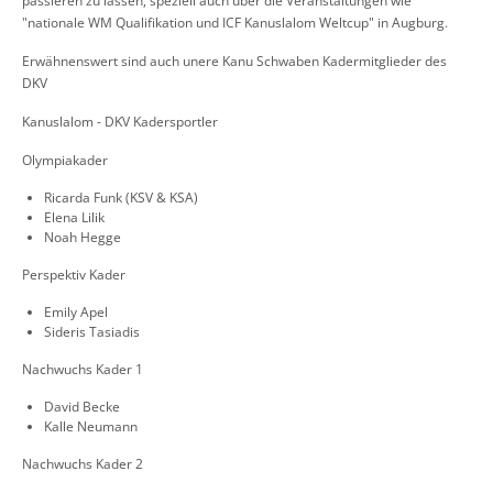
passieren zu lassen, speziell auch über die Veranstaltungen wie
"nationale WM Qualifikation und ICF Kanuslalom Weltcup" in Augburg.
Erwähnenswert sind auch unere Kanu Schwaben Kadermitglieder des
DKV
Kanuslalom - DKV Kadersportler
Olympiakader
Ricarda Funk (KSV & KSA)
Elena Lilik
Noah Hegge
Perspektiv Kader
Emily Apel
Sideris Tasiadis
Nachwuchs Kader 1
David Becke
Kalle Neumann
Nachwuchs Kader 2