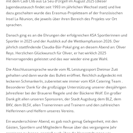
mit dem Cadi Clib aus La Seu d'Urgell im August 2025 (dieser
Jugendaustausch findet seit 1993 im jährlichen Wechsel statt) und live
dazu geschalten wurde das Erasmus-Projektteam af der französischen
Insel La Réunion, die jeweils über ihren Bereich des Projekts vor Ort
sprachen.
Danach ging es an die Ehrungen der erfolgreichen KSA Sportlerinnen und
Sportler in 2025 und der Ausblick auf die Wettkampfsaison 2026. Der
jährlich stattfindende Claudia-Bär-Pokal ging an diesem Abend an: Oliver
Reys. Herzlichen Glückwunsch für Oliver, er hat wirklich 2025
Hervorragendes geleistet und das war wieder eine gute Wahl.
Die Abschlussansprache wurde vom RL Leistungssport Dietmar Zutt
gehalten und dann wurde das Bufett eröffnet. Reichlich aufgedeckt mit
leckeren Schmankerln, zubereitet wie immer vom KSA Catering Team .
Besonderer Dank für die großzügige Unterstützung unserer diesjährigen
Jahresfeier bei der Brauerei Riegele und der Bäckerei Wolf. Ein großer
Dank gilt allen unseren Sponsoren, der Stadt Augsburg dem BLZ, dem
BKV, dem BLSV, allen Trainerinnen und Trainern und den zahlreichen
Helferinnen und Helfern unseres Vereins.
Ein wunderschöner Abend, es gab noch genug Gelegenheit, mit den
Gästen, Sportlern und Mitgliedern Revue über das vergangene Jahr