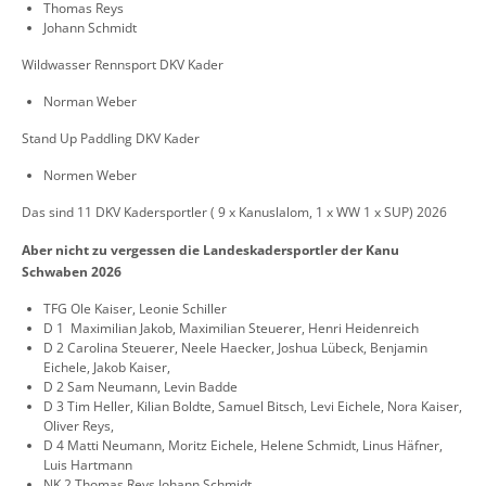
Thomas Reys
Johann Schmidt
Wildwasser Rennsport DKV Kader
Norman Weber
Stand Up Paddling DKV Kader
Normen Weber
Das sind 11 DKV Kadersportler ( 9 x Kanuslalom, 1 x WW 1 x SUP) 2026
Aber nicht zu vergessen die Landeskadersportler der Kanu
Schwaben 2026
TFG Ole Kaiser, Leonie Schiller
D 1 Maximilian Jakob, Maximilian Steuerer, Henri Heidenreich
D 2 Carolina Steuerer, Neele Haecker, Joshua Lübeck, Benjamin
Eichele, Jakob Kaiser,
D 2 Sam Neumann, Levin Badde
D 3 Tim Heller, Kilian Boldte, Samuel Bitsch, Levi Eichele, Nora Kaiser,
Oliver Reys,
D 4 Matti Neumann, Moritz Eichele, Helene Schmidt, Linus Häfner,
Luis Hartmann
NK 2 Thomas Reys Johann Schmidt