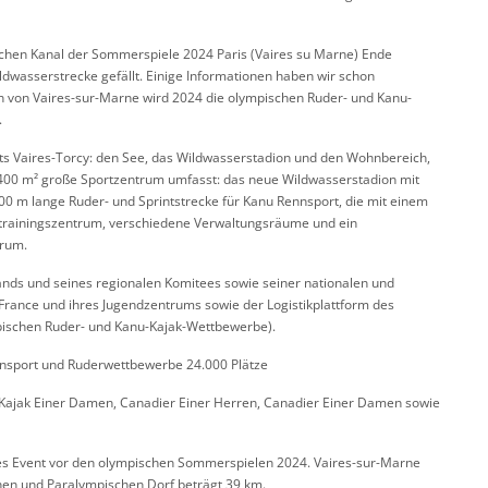
chen Kanal der Sommerspiele 2024 Paris (Vaires su Marne) Ende
ildwasserstrecke gefällt. Einige Informationen haben wir schon
on von Vaires-sur-Marne wird 2024 die olympischen Ruder- und Kanu-
.
kts Vaires-Torcy: den See, das Wildwasserstadion und den Wohnbereich,
00 m² große Sportzentrum umfasst: das neue Wildwasserstadion mit
0 m lange Ruder- und Sprintstrecke für Kanu Rennsport, die mit einem
afttrainingszentrum, verschiedene Verwaltungsräume und ein
trum.
bands und seines regionalen Komitees sowie seiner nationalen und
e-France und ihres Jugendzentrums sowie der Logistikplattform des
pischen Ruder- und Kanu-Kajak-Wettbewerbe).
nnsport und Ruderwettbewerbe 24.000 Plätze
, Kajak Einer Damen, Canadier Einer Herren, Canadier Einer Damen sowie
lles Event vor den olympischen Sommerspielen 2024. Vaires-sur-Marne
hen und Paralympischen Dorf beträgt 39 km.