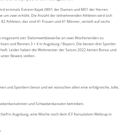
 wird erstmals Extrem-Kajak (WX1 der Damen und MX1 der Herren
 um zwei erhöht. Die Anzahl der teilnehmenden Athleten wird sich
 82 Athleten, das sind 41 Frauen und 41 Männer, verteilt auf sechs
en insgesamt vier Slalomwettbewerbe an zwei Wochenenden zu
hsen und Rennen 3 + 4 in Augsburg / Bayern. Die besten drei Sportler
chaft. Leider haben die Weltmeister der Saison 2022 keinen Bonus und
unter Beweis stellen.
n und Sportlern bevor und wir wünschen allen eine erfolgreiche, tolle,
Schwabenkanutinnen und Schwabenkanuten betreiben.
chaft
in Augsburg, eine Woche nach dem ICF Kanuslalom Weltcup in
n