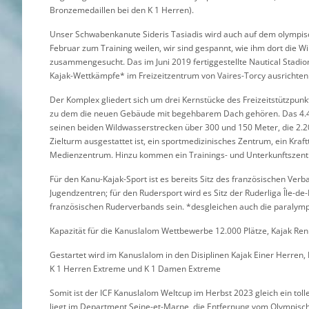
Bronzemedaillen bei den K 1 Herren).
Unser Schwabenkanute Sideris Tasiadis wird auch auf dem olympis
Februar zum Training weilen, wir sind gespannt, wie ihm dort die W
zusammengesucht. Das im Juni 2019 fertiggestellte Nautical Stadi
Kajak-Wettkämpfe* im Freizeitzentrum von Vaires-Torcy ausrichten
Der Komplex gliedert sich um drei Kernstücke des Freizeitstützpun
zu dem die neuen Gebäude mit begehbarem Dach gehören. Das 4.4
seinen beiden Wildwasserstrecken über 300 und 150 Meter, die 2.20
Zielturm ausgestattet ist, ein sportmedizinisches Zentrum, ein Kr
Medienzentrum. Hinzu kommen ein Trainings- und Unterkunftszen
Für den Kanu-Kajak-Sport ist es bereits Sitz des französischen Ver
Jugendzentren; für den Rudersport wird es Sitz der Ruderliga Île-d
französischen Ruderverbands sein. *desgleichen auch die paralym
Kapazität für die Kanuslalom Wettbewerbe 12.000 Plätze, Kajak Re
Gestartet wird im Kanuslalom in den Disiplinen Kajak Einer Herren
K 1 Herren Extreme und K 1 Damen Extreme
Somit ist der ICF Kanuslalom Weltcup im Herbst 2023 gleich ein to
liegt im Department Seine-et-Marne, die Entfernung vom Olympisc