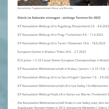
Kanuslalom Toppkanutinnen Elena und Ricarda
Gleich im Kalender eintragen - wichtige Termine für 2023
ICF Kanuslalom Weltcup LK in Augsburg /Deutschland 2.6. - 4.6.202
ICF Kanuslalom Weltcup LK in Prag / Tschechien 9.6. - 11.6.2023
ICF Kanuslalom Weltcup LK in Tacen / Slowenien 16.6. - 18.6.2023
European Games in Krakau / Polen 29.6. - 2.7.2023
ECA Junior + U 23 Canoe Slalom European Championships in Bratisla
ICF Kanuslalom Weltmeisterschaft in Krakau / Juniors + U 23 15.8. -
ICF Kanuslalom Weltcup LK in La Seu d'Urgell / Spanien 1.9. - 3.9.20
ICF Kanuslalom Weltmeisterschaft LK in Lee Valley / Großbritannien 
ICF Kanuslalom Weltcup Finale LK in Vaires-sur Marne / Frankreich 5
Die Kanuslalom Weltmeisterschaft findet in Lee Valley statt, dort 
Augsburger Kanuten holten in 2012 olympische Medaillen ( Sideris 