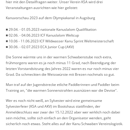
hier mit den Detailfragen weiter. Unser Verein KSA wird drei
Veranstaltungen ausrichten wie hier gelistet:
Kanuvorschau 2023 auf dem Olympiakanal in Augsburg
■ 29.04. - 01.05.2023 nationale Kanuslalom Qualifikation
■ 02.06. - 04.06.2023 ICF Kanuslalom Weltcup
■ 10.06 - 11.06.2023 ICF Wildwasser Kanu Sprint Weltmeisterschaft
■ 30.06. - 02.07.2023 ECA Junior Cup (AKV)
Die Sonne wärmte uns in der warmen Schwabenstube noch extra,
frühmorgens waren es ja noch minus 11 Grad, nach Beendigung der
letzten Vorstandsitzung des Jahres 2022 waren es nur noch minus vier
Grad. Da schmeckten die Weisswürste mit Brezen nochmals so gut.
Man traf auf der Jugendstrecke etliche Paddlerinnen und Paddler beim
Training an, "die warmen Sonnenstrahlen ausnützen war die Devise".
Wer es noch nicht weiß, an Sylvester wird eine gemeinsame
Sylvesterfeier (KSA und AKV) im Bootshaus stattfinden, der
Anmeldeschluss war zwar der 15.12.2022 aber wer wirklich noch dabei
sein möchte, sollte sich einfach an den Organisator wenden, geht
sicherlich noch etwas. Steht alles auf der Kanu Schwaben Vereinslogistik.