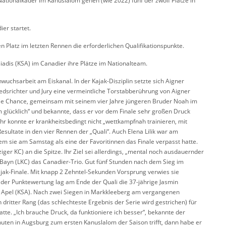
ationalkader im Kanuslalom gehen (wie 2022) fünf der zwölf Plätze in
er startet.
 Platz im letzten Rennen die erforderlichen Qualifikationspunkte.
iadis (KSA) im Canadier ihre Plätze im Nationalteam.
uchsarbeit am Eiskanal. In der Kajak-Disziplin setzte sich Aigner
srichter und Jury eine vermeintliche Torstabberührung von Aigner
 die Chance, gemeinsam mit seinem vier Jahre jüngeren Bruder Noah im
m glücklich“ und bekannte, dass er vor dem Finale sehr großen Druck
jahr konnte er krankheitsbedingt nicht „wettkampfnah trainieren, mit
sultate in den vier Rennen der „Quali“. Auch Elena Lilik war am
m sie am Samstag als eine der Favoritinnen das Finale verpasst hatte.
iger KC) an die Spitze. Ihr Ziel sei allerdings, „mental noch ausdauernder
Bayn (LKC) das Canadier-Trio. Gut fünf Stunden nach dem Sieg im
ajak-Finale. Mit knapp 2 Zehntel-Sekunden Vorsprung verwies sie
 der Punktewertung lag am Ende der Quali die 37-jährige Jasmin
y Apel (KSA). Nach zwei Siegen in Markkleeberg am vergangenen
 dritter Rang (das schlechteste Ergebnis der Serie wird gestrichen) für
tte. „Ich brauche Druck, da funktioniere ich besser“, bekannte der
nuten in Augsburg zum ersten Kanuslalom der Saison trifft, dann habe er