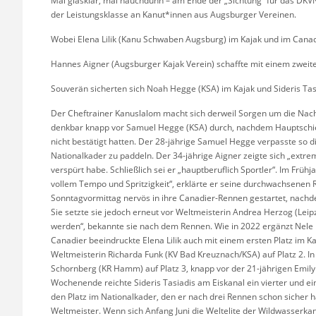
Mal glasklar, mal hauchdünn – am Ende der „Sichtung“ für das DKVN
der Leistungsklasse an Kanut*innen aus Augsburger Vereinen.
Wobei Elena Lilik (Kanu Schwaben Augsburg) im Kajak und im Canadi
Hannes Aigner (Augsburger Kajak Verein) schaffte mit einem zweiten
Souverän sicherten sich Noah Hegge (KSA) im Kajak und Sideris Tas
Der Cheftrainer Kanuslalom macht sich derweil Sorgen um die Nachw
denkbar knapp vor Samuel Hegge (KSA) durch, nachdem Hauptschied
nicht bestätigt hatten. Der 28-jährige Samuel Hegge verpasste so
Nationalkader zu paddeln. Der 34-jährige Aigner zeigte sich „extre
verspürt habe. Schließlich sei er „hauptberuflich Sportler“. Im Früh
vollem Tempo und Spritzigkeit“, erklärte er seine durchwachsenen Re
Sonntagvormittag nervös in ihre Canadier-Rennen gestartet, nachde
Sie setzte sie jedoch erneut vor Weltmeisterin Andrea Herzog (Leipz
werden“, bekannte sie nach dem Rennen. Wie in 2022 ergänzt Nele 
Canadier beeindruckte Elena Lilik auch mit einem ersten Platz im K
Weltmeisterin Richarda Funk (KV Bad Kreuznach/KSA) auf Platz 2. In
Schornberg (KR Hamm) auf Platz 3, knapp vor der 21-jährigen Emil
Wochenende reichte Sideris Tasiadis am Eiskanal ein vierter und ein
den Platz im Nationalkader, den er nach drei Rennen schon sicher ha
Weltmeister. Wenn sich Anfang Juni die Weltelite der Wildwasserka