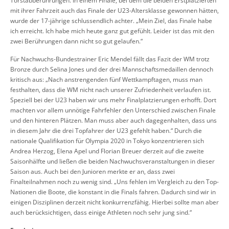
Torstabberührungen. In einem Finale, bei dem die beiden Erstplatzierten
mit ihrer Fahrzeit auch das Finale der U23-Altersklasse gewonnen hätten,
wurde der 17-jährige schlussendlich achter. „Mein Ziel, das Finale habe
ich erreicht. Ich habe mich heute ganz gut gefühlt. Leider ist das mit den
zwei Berührungen dann nicht so gut gelaufen.“
Für Nachwuchs-Bundestrainer Eric Mendel fällt das Fazit der WM trotz
Bronze durch Selina Jones und der drei Mannschaftsmedaillen dennoch
kritisch aus: „Nach anstrengenden fünf Wettkampftagen, muss man
festhalten, dass die WM nicht nach unserer Zufriedenheit verlaufen ist.
Speziell bei der U23 haben wir uns mehr Finalplatzierungen erhofft. Dort
machten vor allem unnötige Fahrfehler den Unterschied zwischen Finale
und den hinteren Plätzen. Man muss aber auch dagegenhalten, dass uns
in diesem Jahr die drei Topfahrer der U23 gefehlt haben.“ Durch die
nationale Qualifikation für Olympia 2020 in Tokyo konzentrieren sich
Andrea Herzog, Elena Apel und Florian Breuer derzeit auf die zweite
Saisonhälfte und ließen die beiden Nachwuchsveranstaltungen in dieser
Saison aus. Auch bei den Junioren merkte er an, dass zwei
Finalteilnahmen noch zu wenig sind. „Uns fehlen im Vergleich zu den Top-
Nationen die Boote, die konstant in die Finals fahren. Dadurch sind wir in
einigen Disziplinen derzeit nicht konkurrenzfähig. Hierbei sollte man aber
auch berücksichtigen, dass einige Athleten noch sehr jung sind.“