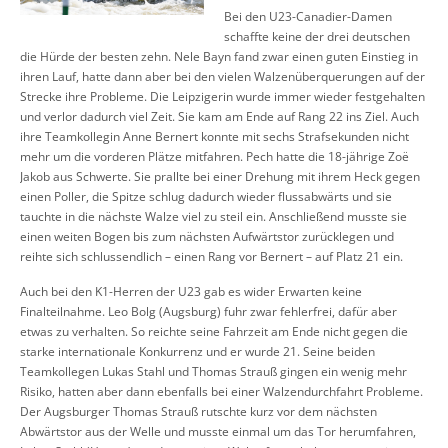
Bei den U23-Canadier-Damen
schaffte keine der drei deutschen
die Hürde der besten zehn. Nele Bayn fand zwar einen guten Einstieg in
ihren Lauf, hatte dann aber bei den vielen Walzenüberquerungen auf der
Strecke ihre Probleme. Die Leipzigerin wurde immer wieder festgehalten
und verlor dadurch viel Zeit. Sie kam am Ende auf Rang 22 ins Ziel. Auch
ihre Teamkollegin Anne Bernert konnte mit sechs Strafsekunden nicht
mehr um die vorderen Plätze mitfahren. Pech hatte die 18-jährige Zoë
Jakob aus Schwerte. Sie prallte bei einer Drehung mit ihrem Heck gegen
einen Poller, die Spitze schlug dadurch wieder flussabwärts und sie
tauchte in die nächste Walze viel zu steil ein. Anschließend musste sie
einen weiten Bogen bis zum nächsten Aufwärtstor zurücklegen und
reihte sich schlussendlich – einen Rang vor Bernert – auf Platz 21 ein.
Auch bei den K1-Herren der U23 gab es wider Erwarten keine
Finalteilnahme. Leo Bolg (Augsburg) fuhr zwar fehlerfrei, dafür aber
etwas zu verhalten. So reichte seine Fahrzeit am Ende nicht gegen die
starke internationale Konkurrenz und er wurde 21. Seine beiden
Teamkollegen Lukas Stahl und Thomas Strauß gingen ein wenig mehr
Risiko, hatten aber dann ebenfalls bei einer Walzendurchfahrt Probleme.
Der Augsburger Thomas Strauß rutschte kurz vor dem nächsten
Abwärtstor aus der Welle und musste einmal um das Tor herumfahren,