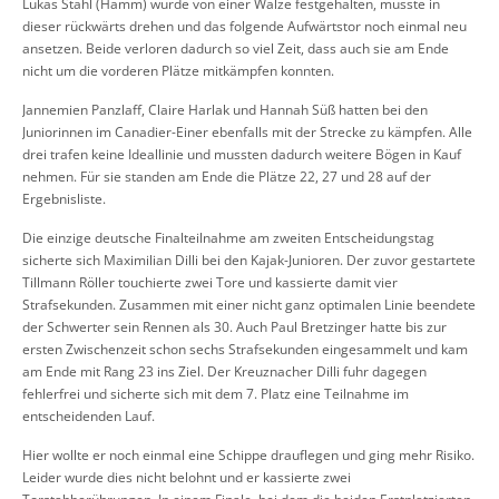
Lukas Stahl (Hamm) wurde von einer Walze festgehalten, musste in
dieser rückwärts drehen und das folgende Aufwärtstor noch einmal neu
ansetzen. Beide verloren dadurch so viel Zeit, dass auch sie am Ende
nicht um die vorderen Plätze mitkämpfen konnten.
Jannemien Panzlaff, Claire Harlak und Hannah Süß hatten bei den
Juniorinnen im Canadier-Einer ebenfalls mit der Strecke zu kämpfen. Alle
drei trafen keine Ideallinie und mussten dadurch weitere Bögen in Kauf
nehmen. Für sie standen am Ende die Plätze 22, 27 und 28 auf der
Ergebnisliste.
Die einzige deutsche Finalteilnahme am zweiten Entscheidungstag
sicherte sich Maximilian Dilli bei den Kajak-Junioren. Der zuvor gestartete
Tillmann Röller touchierte zwei Tore und kassierte damit vier
Strafsekunden. Zusammen mit einer nicht ganz optimalen Linie beendete
der Schwerter sein Rennen als 30. Auch Paul Bretzinger hatte bis zur
ersten Zwischenzeit schon sechs Strafsekunden eingesammelt und kam
am Ende mit Rang 23 ins Ziel. Der Kreuznacher Dilli fuhr dagegen
fehlerfrei und sicherte sich mit dem 7. Platz eine Teilnahme im
entscheidenden Lauf.
Hier wollte er noch einmal eine Schippe drauflegen und ging mehr Risiko.
Leider wurde dies nicht belohnt und er kassierte zwei