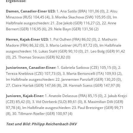
Ergebnisse:
Damen, Canadier-Einer U23:
1. Ana Satila (BRA) 101,06 (0), 2. Alsu
Minazova (RUS) 104,45 (4), 3. Monika Skachova (SVK) 105,95 (0), Im
Halbfinale ausgeschieden: 21. Zoe Jakob (GER) 116,27 (2), 22. Anne
Bernert (GER) 116,95 (6), 29. Nele Bayn (GER) 131,56 (2)
Herren, Kajak-Einer U23:
1. Pol Oulhen (FRA) 86,02 (0), 2. Mathurin
Madore (FRA) 86,32 (0), 3. Mario Leitner (AUT) 87,72 (0), Im Halbfinale
ausgeschieden: 16. Lukas Stahl (GER) 90,10 (0), 21. Leo Bolg (GER) 91,42
(0), 25. Thomas Strauss (GER) 92,82 (0)
Juniorinnen, Canadier-Einer:
1. Gabriela Satkova (CZE) 105,15 (0), 2.
Tereza Kneblova (CZE) 107,73 (0), 3. Marta Bertoncelli (ITA) 109,93 (2),
Im Halbfinale ausgeschieden: 22. Jannemien Panzlaff (GER) 130,20 (0),
27. Claire Harlak (GER) 147,66 (8), 28. Hannah Suess (GER) 147,97 (8)
Junioren, Kajak-Einer:
1. Anatole Delassus (FRA) 85,15 (0), 2. Jakub Krejci
(CZE) 85,42 (0), 3. Vid Ostrbenk (SLO) 89,61 (0), 8. Maximilian Dilli (GER)
97,78 (4), Im Halbfinale ausgeschieden: 23. Paul Bretzinger (GER) 99,71
(8), 30. Tillmann Roeller (GER) 100,97 (4)
Text und Bild: Philipp Reichenbach DKV