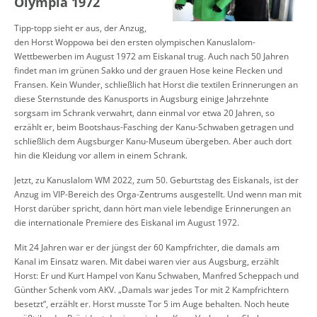
Olympia 1972
Tipp-topp sieht er aus, der Anzug,
den Horst Woppowa bei den ersten olympischen Kanuslalom-
Wettbewerben im August 1972 am Eiskanal trug. Auch nach 50 Jahren
findet man im grünen Sakko und der grauen Hose keine Flecken und
Fransen. Kein Wunder, schließlich hat Horst die textilen Erinnerungen an
diese Sternstunde des Kanusports in Augsburg einige Jahrzehnte
sorgsam im Schrank verwahrt, dann einmal vor etwa 20 Jahren, so
erzählt er, beim Bootshaus-Fasching der Kanu-Schwaben getragen und
schließlich dem Augsburger Kanu-Museum übergeben. Aber auch dort
hin die Kleidung vor allem in einem Schrank.
Jetzt, zu Kanuslalom WM 2022, zum 50. Geburtstag des Eiskanals, ist der
Anzug im VIP-Bereich des Orga-Zentrums ausgestellt. Und wenn man mit
Horst darüber spricht, dann hört man viele lebendige Erinnerungen an
die internationale Premiere des Eiskanal im August 1972.
Mit 24 Jahren war er der jüngst der 60 Kampfrichter, die damals am
Kanal im Einsatz waren. Mit dabei waren vier aus Augsburg, erzählt
Horst: Er und Kurt Hampel von Kanu Schwaben, Manfred Scheppach und
Günther Schenk vom AKV. „Damals war jedes Tor mit 2 Kampfrichtern
besetzt“, erzählt er. Horst musste Tor 5 im Auge behalten. Noch heute