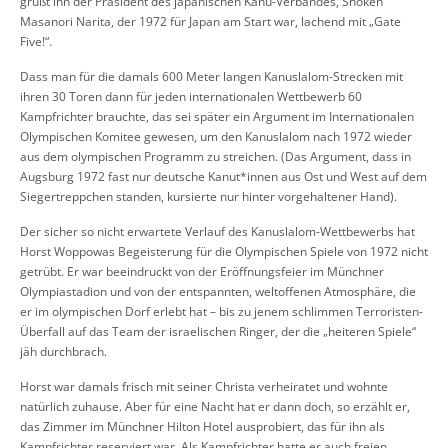
grüßt ihn der Präsident des japanischen Kanu-Verbandes, Shoken
Masanori Narita, der 1972 für Japan am Start war, lachend mit „Gate
Five!“.
Dass man für die damals 600 Meter langen Kanuslalom-Strecken mit
ihren 30 Toren dann für jeden internationalen Wettbewerb 60
Kampfrichter brauchte, das sei später ein Argument im Internationalen
Olympischen Komitee gewesen, um den Kanuslalom nach 1972 wieder
aus dem olympischen Programm zu streichen. (Das Argument, dass in
Augsburg 1972 fast nur deutsche Kanut*innen aus Ost und West auf dem
Siegertreppchen standen, kursierte nur hinter vorgehaltener Hand).
Der sicher so nicht erwartete Verlauf des Kanuslalom-Wettbewerbs hat
Horst Woppowas Begeisterung für die Olympischen Spiele von 1972 nicht
getrübt. Er war beeindruckt von der Eröffnungsfeier im Münchner
Olympiastadion und von der entspannten, weltoffenen Atmosphäre, die
er im olympischen Dorf erlebt hat – bis zu jenem schlimmen Terroristen-
Überfall auf das Team der israelischen Ringer, der die „heiteren Spiele“
jäh durchbrach.
Horst war damals frisch mit seiner Christa verheiratet und wohnte
natürlich zuhause. Aber für eine Nacht hat er dann doch, so erzählt er,
das Zimmer im Münchner Hilton Hotel ausprobiert, das für ihn als
Kampfrichter reserviert war. Als Kampfrichter hatte er auch freien