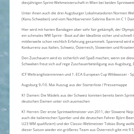
diesjährigen Sprint-Weltmeisterschaft in Wien bei beiden Sprintwe
Unter ihnen auch die drei Augsburger Lokalmatadoren Normen Webe
(Kanu Schwaben) und vom Nachbarverein Sabrina Barm im C 1 Dam
Hier wird mit harten Bandagen aber sehr fair gekämpft, der Olympia
ein schmales WW Sprint - Boot auf der Ideallinie sicher und schnell
mittlerweile schon reichlich Erfahrung gesammelt. Spannend wird es
Konkurrenz aus Italien, Schweiz, Österreich, Slowenien und Kroatien 
Den Zuschauern wird es sicherlich viel Spaß machen, wenn sie diese
Schwaben freut sich auf rege Zuschauerbeteiligung aus Augsburg, 
ICF Weltranglistenrennen und 1. ECA European Cup Wildwasser - Sp
Augsburg 9./10. Mai Auszug aus der Starterliste / Pressemappe
K1 Damen: Die Mädels aus der Schweiz konnten bereits beim Sprint
deutschen Damen unter sich ausmachen
K1 Herren: Der erste Sprintweltmeister von 2011, der Slowene Nejc 
auch die italienischen Sportler und die deutschen Fahrer Björn Be
U23 WM qualifiziert) und der Classic-Weltmeister Tobias Bong woll
dieser Saison wieder ein größeres Team aus Österreich gibt mit 9 