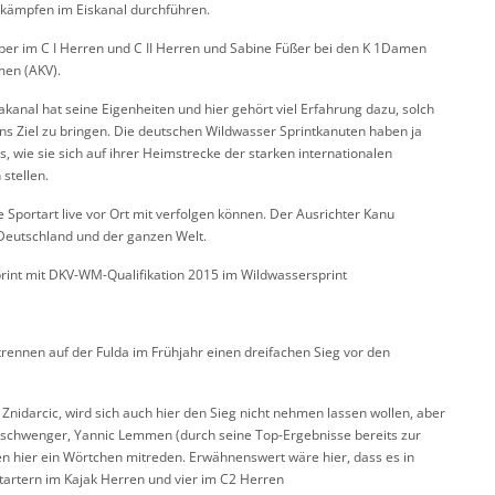
ttkämpfen im Eiskanal durchführen.
r im C I Herren und C II Herren und Sabine Füßer bei den K 1Damen
en (AKV).
kanal hat seine Eigenheiten und hier gehört viel Erfahrung dazu, solch
 ins Ziel zu bringen. Die deutschen Wildwasser Sprintkanuten haben ja
, wie sie sich auf ihrer Heimstrecke der starken internationalen
stellen.
 Sportart live vor Ort mit verfolgen können. Der Ausrichter Kanu
Deutschland und der ganzen Welt.
rint mit DKV-WM-Qualifikation 2015 im Wildwassersprint
rennen auf der Fulda im Frühjahr einen dreifachen Sieg vor den
Znidarcic, wird sich auch hier den Sieg nicht nehmen lassen wollen, aber
erschwenger, Yannic Lemmen (durch seine Top-Ergebnisse bereits zur
en hier ein Wörtchen mitreden. Erwähnenswert wäre hier, dass es in
Startern im Kajak Herren und vier im C2 Herren