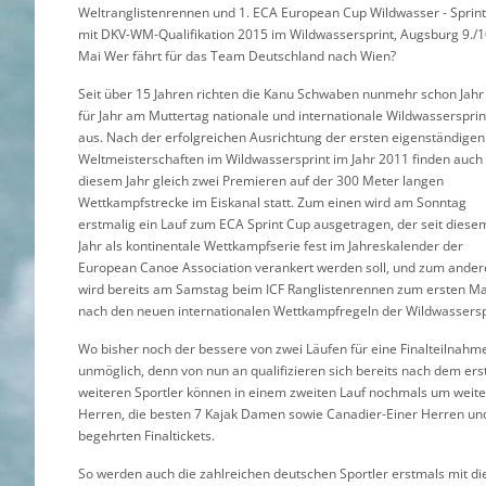
Weltranglistenrennen und 1. ECA European Cup Wildwasser - Sprint
mit DKV-WM-Qualifikation 2015 im Wildwassersprint, Augsburg 9./1
Mai Wer fährt für das Team Deutschland nach Wien?
Seit über 15 Jahren richten die Kanu Schwaben nunmehr schon Jahr
für Jahr am Muttertag nationale und internationale Wildwassersprin
aus. Nach der erfolgreichen Ausrichtung der ersten eigenständigen
Weltmeisterschaften im Wildwassersprint im Jahr 2011 finden auch 
diesem Jahr gleich zwei Premieren auf der 300 Meter langen
Wettkampfstrecke im Eiskanal statt. Zum einen wird am Sonntag
erstmalig ein Lauf zum ECA Sprint Cup ausgetragen, der seit diese
Jahr als kontinentale Wettkampfserie fest im Jahreskalender der
European Canoe Association verankert werden soll, und zum ande
wird bereits am Samstag beim ICF Ranglistenrennen zum ersten Ma
nach den neuen internationalen Wettkampfregeln der Wildwassersp
Wo bisher noch der bessere von zwei Läufen für eine Finalteilnahm
unmöglich, denn von nun an qualifizieren sich bereits nach dem erste
weiteren Sportler können in einem zweiten Lauf nochmals um weiter
Herren, die besten 7 Kajak Damen sowie Canadier-Einer Herren un
begehrten Finaltickets.
So werden auch die zahlreichen deutschen Sportler erstmals mit di