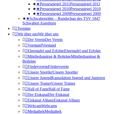
Pressespiegel 2011
Pressespiegel 2011
Pressespiegel 2010
Pressespiegel 2010
Pressespiegel 2009
Pressespiegel 2009
Schwabenritter – Rundschau des TSV 1847
Schwaben Augsburg
Termine
Wir über uns
Wir über uns
Der Verein
Der Verein
Vorstand
Vorstand
Ehrentafel und Erfolge
Ehrentafel und Erfolge
Mitgliedsantrag & Beiträge
Mitgliedsantrag &
Beiträge
Förderverein
Förderverein
Unsere Sportler
Unsere Sportler
Unsere Jugend
Kanuslalom Jugend und Junioren
Unsere Trainer
Unsere Trainer
Hall of Fame
Hall of Fame
Der Eiskanal
Der Eiskanal
Eiskanal Allianz
Eiskanal Allianz
Webcam
Webcams
Mediathek
Mediathek