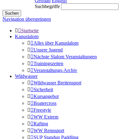
German
English
Suchbegriffe
Suchen
Navigation überspringen
Startseite
Kanuslalom
Alles über Kanuslalom
Unsere Jugend
Nächste Slalom Veranstaltungen
Trainingszeiten
Veranstaltungs-Archiv
Wildwasser
Wildwasser Breitensport
Sicherheit
Kursangebot
Boatercross
Freestyle
WW Extrem
Rafting
WW Rennsport
SUP Standup Paddling