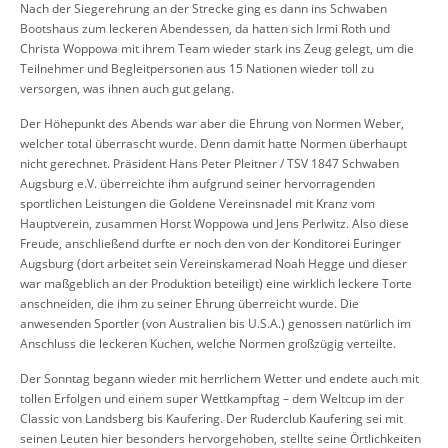
Nach der Siegerehrung an der Strecke ging es dann ins Schwaben
Bootshaus zum leckeren Abendessen, da hatten sich Irmi Roth und
Christa Woppowa mit ihrem Team wieder stark ins Zeug gelegt, um die
Teilnehmer und Begleitpersonen aus 15 Nationen wieder toll zu
versorgen, was ihnen auch gut gelang.
Der Höhepunkt des Abends war aber die Ehrung von Normen Weber,
welcher total überrascht wurde. Denn damit hatte Normen überhaupt
nicht gerechnet. Präsident Hans Peter Pleitner / TSV 1847 Schwaben
Augsburg e.V. überreichte ihm aufgrund seiner hervorragenden
sportlichen Leistungen die Goldene Vereinsnadel mit Kranz vom
Hauptverein, zusammen Horst Woppowa und Jens Perlwitz. Also diese
Freude, anschließend durfte er noch den von der Konditorei Euringer
Augsburg (dort arbeitet sein Vereinskamerad Noah Hegge und dieser
war maßgeblich an der Produktion beteiligt) eine wirklich leckere Torte
anschneiden, die ihm zu seiner Ehrung überreicht wurde. Die
anwesenden Sportler (von Australien bis U.S.A.) genossen natürlich im
Anschluss die leckeren Kuchen, welche Normen großzügig verteilte.
Der Sonntag begann wieder mit herrlichem Wetter und endete auch mit
tollen Erfolgen und einem super Wettkampftag – dem Weltcup im der
Classic von Landsberg bis Kaufering. Der Ruderclub Kaufering sei mit
seinen Leuten hier besonders hervorgehoben, stellte seine Örtlichkeiten