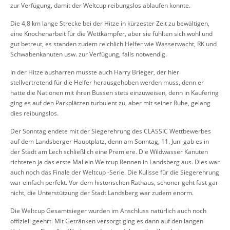
zur Verfügung, damit der Weltcup reibungslos ablaufen konnte.
Die 4,8 km lange Strecke bei der Hitze in kürzester Zeit zu bewältigen,
eine Knochenarbeit für die Wettkämpfer, aber sie fühlten sich wohl und
gut betreut, es standen zudem reichlich Helfer wie Wasserwacht, RK und
Schwabenkanuten usw. zur Verfügung, falls notwendig.
In der Hitze ausharren musste auch Harry Brieger, der hier
stellvertretend für die Helfer herausgehoben werden muss, denn er
hatte die Nationen mit ihren Bussen stets einzuweisen, denn in Kaufering
ging es auf den Parkplätzen turbulent zu, aber mit seiner Ruhe, gelang
dies reibungslos.
Der Sonntag endete mit der Siegerehrung des CLASSIC Wettbewerbes
auf dem Landsberger Hauptplatz, denn am Sonntag, 11. Juni gab es in
der Stadt am Lech schließlich eine Premiere. Die Wildwasser Kanuten
richteten ja das erste Mal ein Weltcup Rennen in Landsberg aus. Dies war
auch noch das Finale der Weltcup -Serie. Die Kulisse für die Siegerehrung
war einfach perfekt. Vor dem historischen Rathaus, schöner geht fast gar
nicht, die Unterstützung der Stadt Landsberg war zudem enorm.
Die Weltcup Gesamtsieger wurden im Anschluss natürlich auch noch
offiziell geehrt. Mit Getränken versorgt ging es dann auf den langen