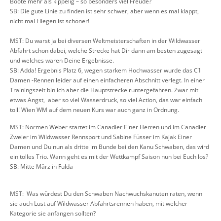
Boote mehr als kippelig – so besonders viel Freude?
SB: Die gute Linie zu finden ist sehr schwer, aber wenn es mal klappt,
nicht mal Fliegen ist schöner!
MST: Du warst ja bei diversen Weltmeisterschaften in der Wildwasser
Abfahrt schon dabei, welche Strecke hat Dir dann am besten zugesagt
und welches waren Deine Ergebnisse.
SB: Adda! Ergebnis Platz 6, wegen starkem Hochwasser wurde das C1
Damen -Rennen leider auf einen einfacheren Abschnitt verlegt. In einer
Trainingszeit bin ich aber die Hauptstrecke runtergefahren. Zwar mit
etwas Angst, aber so viel Wasserdruck, so viel Action, das war einfach
toll! Wien WM auf dem neuen Kurs war auch ganz in Ordnung.
MST: Normen Weber startet im Canadier Einer Herren und im Canadier
Zweier im Wildwasser Rennsport und Sabine Füsser im Kajak Einer
Damen und Du nun als dritte im Bunde bei den Kanu Schwaben, das wird
ein tolles Trio. Wann geht es mit der Wettkampf Saison nun bei Euch los?
SB: Mitte März in Fulda
MST: Was würdest Du den Schwaben Nachwuchskanuten raten, wenn
sie auch Lust auf Wildwasser Abfahrtsrennen haben, mit welcher
Kategorie sie anfangen sollten?