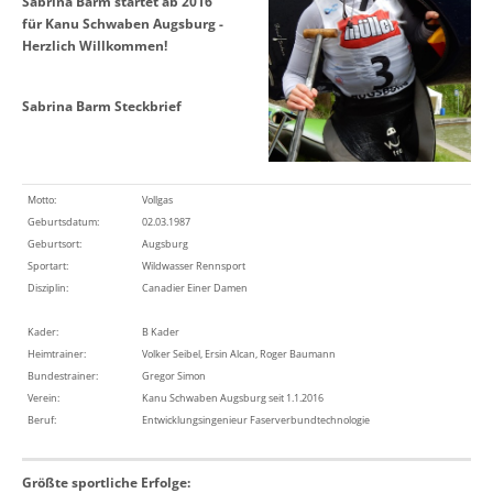
Sabrina Barm startet ab 2016
für Kanu Schwaben Augsburg -
Herzlich Willkommen!
Sabrina Barm Steckbrief
Motto:
Vollgas
Geburtsdatum:
02.03.1987
Geburtsort:
Augsburg
Sportart:
Wildwasser Rennsport
Disziplin:
Canadier Einer Damen
Kader:
B Kader
Heimtrainer:
Volker Seibel, Ersin Alcan, Roger Baumann
Bundestrainer:
Gregor Simon
Verein:
Kanu Schwaben Augsburg seit 1.1.2016
Beruf:
Entwicklungsingenieur Faserverbundtechnologie
Größte sportliche Erfolge: