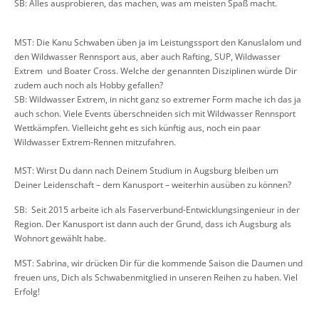
SB: Alles ausprobieren, das machen, was am meisten Spaß macht.
MST: Die Kanu Schwaben üben ja im Leistungssport den Kanuslalom und
den Wildwasser Rennsport aus, aber auch Rafting, SUP, Wildwasser
Extrem und Boater Cross. Welche der genannten Disziplinen würde Dir
zudem auch noch als Hobby gefallen?
SB: Wildwasser Extrem, in nicht ganz so extremer Form mache ich das ja
auch schon. Viele Events überschneiden sich mit Wildwasser Rennsport
Wettkämpfen. Vielleicht geht es sich künftig aus, noch ein paar
Wildwasser Extrem-Rennen mitzufahren.
MST: Wirst Du dann nach Deinem Studium in Augsburg bleiben um
Deiner Leidenschaft – dem Kanusport – weiterhin ausüben zu können?
SB: Seit 2015 arbeite ich als Faserverbund-Entwicklungsingenieur in der
Region. Der Kanusport ist dann auch der Grund, dass ich Augsburg als
Wohnort gewählt habe.
MST: Sabrina, wir drücken Dir für die kommende Saison die Daumen und
freuen uns, Dich als Schwabenmitglied in unseren Reihen zu haben. Viel
Erfolg!