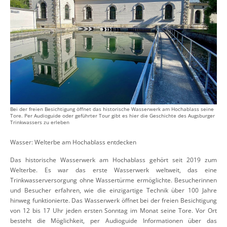
Bei der freien Besichtigung öffnet das historische Wasserwerk am Hochablass seine
Tore. Per Audioguide oder geführter Tour gibt es hier die Geschichte des Augsburger
Trinkwassers zu erleben
Wasser: Welterbe am Hochablass entdecken
Das historische Wasserwerk am Hochablass gehört seit 2019 zum
Welterbe. Es war das erste Wasserwerk weltweit, das eine
Trinkwasserversorgung ohne Wassertürme ermöglichte. Besucherinnen
und Besucher erfahren, wie die einzigartige Technik über 100 Jahre
hinweg funktionierte. Das Wasserwerk öffnet bei der freien Besichtigung
von 12 bis 17 Uhr jeden ersten Sonntag im Monat seine Tore. Vor Ort
besteht die Möglichkeit, per Audioguide Informationen über das