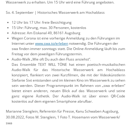
Wasserwerk zu erhalten. Um 15 Uhr wird eine Führung angeboten.
So. 4. September | Historisches Wasserwerk am Hochablass
12 Uhr bis 17 Uhr: freie Besichtigung
15 Uhr: Führung, max. 30 Personen, kostenlos
Adresse: Am Eiskanal 49, 86161 Augsburg
Wegen Corona ist eine vorherige Anmeldung zu den Führungen im
Internet unter
www.swa.to/erleben
notwendig. Die Führungen der
swa finden immer sonntags statt. Die Online-Anmeldung läuft bis zum
Freitag vor dem jeweiligen Führungstermin.
Audio-Walk „Wie oft Du auch den Fluss ansiehst“.
Das Ensemble TEXT WILL TÖNE hat einen poetisch-musikalischen
Audio-Walk für das Historische Wasserwerk am Hochablass
konzipiert, flankiert von zwei Kurzfilmen, die mit der Videokünstlerin
Stefanie Sixt entstanden und im kleinen Kino im Wasserwerk zu sehen
sein werden. Dieser Programmpunkt im Rahmen von „swa erleben“
bietet einen anderen, neuen Blick auf das Wasserwerk und seine
ganz eigene Ästhetik. Der Audio-Walk ist über einen QR-Code
kostenlos auf dem eigenen Smartphone abrufbar.
Marianne Stenglein, Referentin für Presse, Kanu Schwaben Augsburg,
30.08.2022, Fotos M. Stenglein, 1 Foto T. Hosemann vom Wasserwerk/
swa