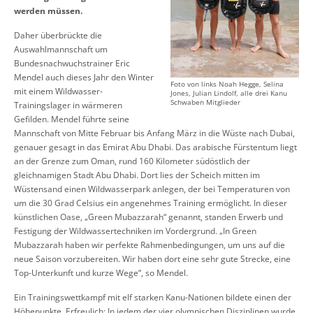
werden müssen.
Daher überbrückte die
Auswahlmannschaft um
Bundesnachwuchstrainer Eric
Mendel auch dieses Jahr den Winter
Foto von links Noah Hegge, Selina
mit einem Wildwasser-
Jones, Julian Lindolf, alle drei Kanu
Schwaben Mitglieder
Trainingslager in wärmeren
Gefilden. Mendel führte seine
Mannschaft von Mitte Februar bis Anfang März in die Wüste nach Dubai,
genauer gesagt in das Emirat Abu Dhabi. Das arabische Fürstentum liegt
an der Grenze zum Oman, rund 160 Kilometer südöstlich der
gleichnamigen Stadt Abu Dhabi. Dort lies der Scheich mitten im
Wüstensand einen Wildwasserpark anlegen, der bei Temperaturen von
um die 30 Grad Celsius ein angenehmes Training ermöglicht. In dieser
künstlichen Oase, „Green Mubazzarah“ genannt, standen Erwerb und
Festigung der Wildwassertechniken im Vordergrund. „In Green
Mubazzarah haben wir perfekte Rahmenbedingungen, um uns auf die
neue Saison vorzubereiten. Wir haben dort eine sehr gute Strecke, eine
Top-Unterkunft und kurze Wege“, so Mendel.
Ein Trainingswettkampf mit elf starken Kanu-Nationen bildete einen der
Höhepunkte. Erfreulich: In jedem der vier olympischen Disziplinen wurde