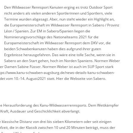
Den Wildwasser Rennsport Kanuten erging es trotz Outdoor Sport
nicht anders als vielen anderen Sportlerinnen und Sportlern, viele
Termine wurden abgesagt. Aber, nun steht wieder ein Highlight an,
die Europameisterschaft im Wildwasser Rennsport in Sabero / Provinz
Léon / Spanien. Zur EM in Sabero/Spanien liegen die
Nominierungsvorschläge des Nationalteams 2021 für die
Europameisterschaft im Wildwasser Rennsport dem DKV vor, die
beiden Schwabenkanuten haben dies aufgrund ihrer guten
Ergebnisse herausgefahren. Das wäre eine tolle Sache, wenn sie in
Sabero an den Start gehen, hoch im Norden Spaniens. Normen Weber
ner Damen Sabine Füsser. Normen Weber ist auch im SUP Sport stark
 https://www.kanu-schwaben-augsburg.de/news-details-kanu-schwaben-
det vom 10.-14. August2021 statt. Hier die Webseite von Sabero.
t die Herausforderung des Kanu-Wildwasserrennsports. Dem Wettkämpfer
aft, Ausdauer und Geschicklichkeit abverlangt.
 klassische Distanz von drei bis sieben Kilometern oder seit einigen
eit, die in der Klassik zwischen 10 und 20 Minuten beträgt, muss der