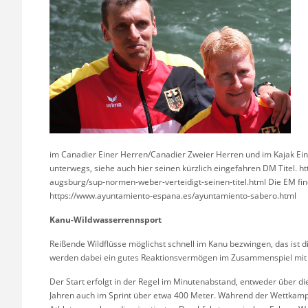
im Canadier Einer Herren/Canadier Zweier Herren und im Kajak Ei
unterwegs, siehe auch hier seinen kürzlich eingefahren DM Titel.
augsburg/sup-normen-weber-verteidigt-seinen-titel.html Die EM fin
https://www.ayuntamiento-espana.es/ayuntamiento-sabero.html
Kanu-Wildwasserrennsport
Reißende Wildflüsse möglichst schnell im Kanu bezwingen, das is
werden dabei ein gutes Reaktionsvermögen im Zusammenspiel mit Kr
Der Start erfolgt in der Regel im Minutenabstand, entweder über die
Jahren auch im Sprint über etwa 400 Meter. Während der Wettkampfz