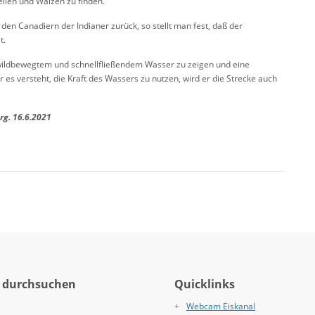
ellen und Walzen zu finden.
n Canadiern der Indianer zurück, so stellt man fest, daß der
t.
in wildbewegtem und schnellfließendem Wasser zu zeigen und eine
 es versteht, die Kraft des Wassers zu nutzen, wird er die Strecke auch
rg. 16.6.2021
 durchsuchen
Quicklinks
Webcam Eiskanal