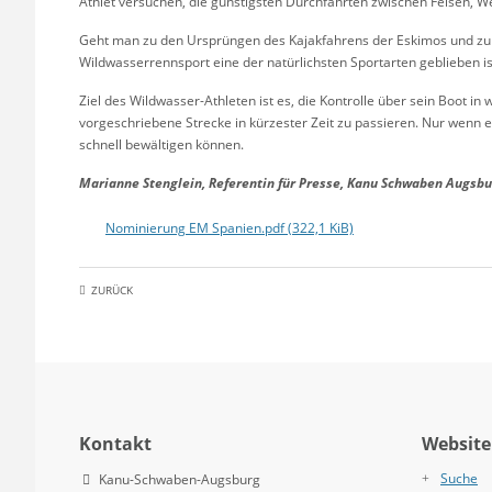
Athlet versuchen, die günstigsten Durchfahrten zwischen Felsen, W
Geht man zu den Ursprüngen des Kajakfahrens der Eskimos und zu de
Wildwasserrennsport eine der natürlichsten Sportarten geblieben is
Ziel des Wildwasser-Athleten ist es, die Kontrolle über sein Boot 
vorgeschriebene Strecke in kürzester Zeit zu passieren. Nur wenn er
schnell bewältigen können.
Marianne Stenglein, Referentin für Presse, Kanu Schwaben Augsbu
Nominierung EM Spanien.pdf
(322,1 KiB)
ZURÜCK
Kontakt
Website
Suche
Kanu-Schwaben-Augsburg