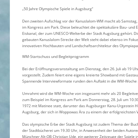
„50 Jahre Olympische Spiele in Augsburg“
Den zweiten Aufschlag vor der Kanuslalom-WM macht ab Samstag, 23
im Kongress am Park. Diese beleuchtet die spektakuläre Bau- un
Eiskanal, der zum UNESCO-Welterbe der Stadt Augsburg gehört. Die
gebauten Kanuslalom-Strecke der Welt steht dabei ebenso im Foku
innovativen Hochbauten und Landschaftsarchitektur des Olympiapa
WM-Startschuss und Begleitprogramm
Bei der Eröffnungsveranstaltung am Dienstag, den 26. Juli ab 19 U
vorgestellt. Zudem feiert eine eigens kreierte Showband mit Gasta
Spannende Interviewformate runden den Auftakt in die WM-Woche ab. 
Umrahmt wird die WM-Woche von insgesamt mehr als 20 Begleitver
zum Beispiel im Kongress am Park am Donnerstag, 28. Juli um 10:3
1972 mit Matinee statt, darunter das Augsburger Kanu-Urgestein
Augsburg, der sich in Woppowas Ära zu einem der erfolgreichsten V
Das olympische Erbe der Stadt Augsburg ist zudem Thema der Buchpr
der Stadtbücherei um 19.30 Uhr, in Anwesenheit der beiden Autor
Münchner Alt-OB Christian Ude, ein weiterer Zeitzeuge der Spiele 