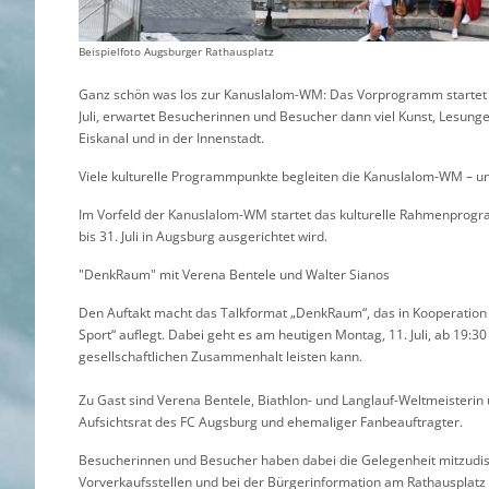
Beispielfoto Augsburger Rathausplatz
Ganz schön was los zur Kanuslalom-WM: Das Vorprogramm startet a
Juli, erwartet Besucherinnen und Besucher dann viel Kunst, Lesung
Eiskanal und in der Innenstadt.
Viele kulturelle Programmpunkte begleiten die Kanuslalom-WM – un
Im Vorfeld der Kanuslalom-WM startet das kulturelle Rahmenprogra
bis 31. Juli in Augsburg ausgerichtet wird.
"DenkRaum" mit Verena Bentele und Walter Sianos
Den Auftakt macht das Talkformat „DenkRaum“, das in Kooperatio
Sport“ auflegt. Dabei geht es am heutigen Montag, 11. Juli, ab 19:3
gesellschaftlichen Zusammenhalt leisten kann.
Zu Gast sind Verena Bentele, Biathlon- und Langlauf-Weltmeisterin 
Aufsichtsrat des FC Augsburg und ehemaliger Fanbeauftragter.
Besucherinnen und Besucher haben dabei die Gelegenheit mitzudisku
Vorverkaufsstellen und bei der Bürgerinformation am Rathausplatz