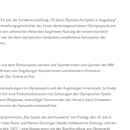
. Juli, die Sonderausstellung „50 Jahre Olympische Spiele in Augsburg“
d Entstehungsgeschichte des heute denkmalgeschützten Olympiaparks am
 von zahlreichen Rekorden begleitete Planung der ersten künstlich
s wie die dem olympischen Gedanken verpflichtete Konzeption der
rks.
hr auf dem Rathausplatz werden alle Sportlerinnen und Sportler der WM
uftritten von Augsburger Künstlerinnen und Künstlern Premiere.
Der Eintritt ist frei.
anstaltungen im Olympiapark und der Augsburger Innenstadt. So findet
0 Uhr eine Podiumsdiskussion mit Zeitzeugen der Olympischen Spiele
 Horst Woppowa, ehemaliger Vorsitzender des Vereins Kanu Schwaben
ereine der Kanuwelt entwickelt hat.
äsentation „Die Spiele des Jahrhunderts“ am Freitag, den 29. Juli in
en Uwe Ritzer und Roman Deininger (beide Süddeutsche Zeitung) und des
im Jahr 1972 – eine Kooperation mit der Buchhandlung am Obstmarkt.