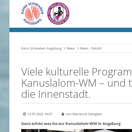
Kanu Schwaben Augsburg
News
News - Details
Viele kulturelle Progra
Kanuslalom-WM – und t
die Innenstadt.
12.07.2022 14:07
von Marianne Stenglein
Ganz schön was los zur Kanuslalom-WM in Augsburg