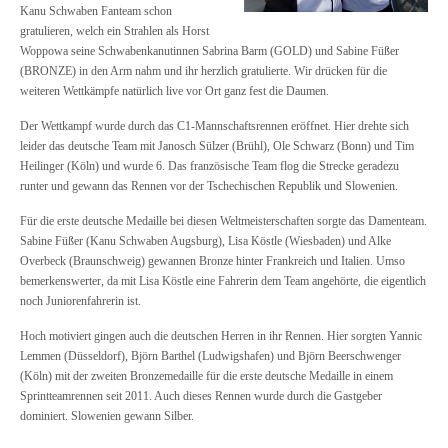
Kanu Schwaben Fanteam schon
gratulieren, welch ein Strahlen als Horst
Woppowa seine Schwabenkanutinnen Sabrina Barm (GOLD) und Sabine Füßer
(BRONZE) in den Arm nahm und ihr herzlich gratulierte. Wir drücken für die
weiteren Wettkämpfe natürlich live vor Ort ganz fest die Daumen.
Der Wettkampf wurde durch das C1-Mannschaftsrennen eröffnet. Hier drehte sich
leider das deutsche Team mit Janosch Sülzer (Brühl), Ole Schwarz (Bonn) und Tim
Heilinger (Köln) und wurde 6. Das französische Team flog die Strecke geradezu
runter und gewann das Rennen vor der Tschechischen Republik und Slowenien.
Für die erste deutsche Medaille bei diesen Weltmeisterschaften sorgte das Damenteam.
Sabine Füßer (Kanu Schwaben Augsburg), Lisa Köstle (Wiesbaden) und Alke
Overbeck (Braunschweig) gewannen Bronze hinter Frankreich und Italien. Umso
bemerkenswerter, da mit Lisa Köstle eine Fahrerin dem Team angehörte, die eigentlich
noch Juniorenfahrerin ist.
Hoch motiviert gingen auch die deutschen Herren in ihr Rennen. Hier sorgten Yannic
Lemmen (Düsseldorf), Björn Barthel (Ludwigshafen) und Björn Beerschwenger
(Köln) mit der zweiten Bronzemedaille für die erste deutsche Medaille in einem
Sprintteamrennen seit 2011. Auch dieses Rennen wurde durch die Gastgeber
dominiert. Slowenien gewann Silber.