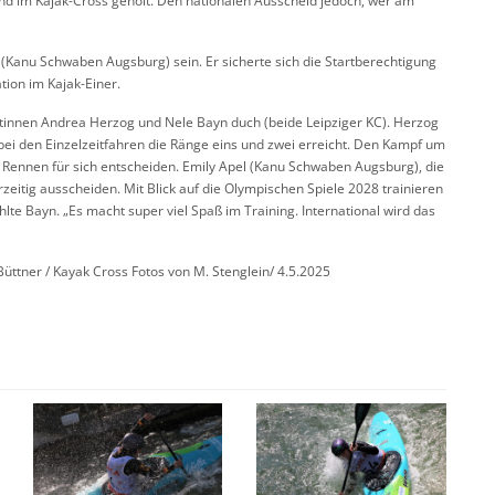
and im Kajak-Cross geholt. Den nationalen Ausscheid jedoch, wer am
 (Kanu Schwaben Augsburg) sein. Er sicherte sich die Startberechtigung
ation im Kajak-Einer.
stinnen Andrea Herzog und Nele Bayn duch (beide Leipziger KC). Herzog
e bei den Einzelzeitfahren die Ränge eins und zwei erreicht. Den Kampf um
en Rennen für sich entscheiden. Emily Apel (Kanu Schwaben Augsburg), die
zeitig ausscheiden. Mit Blick auf die Olympischen Spiele 2028 trainieren
hlte Bayn. „Es macht super viel Spaß im Training. International wird das
üttner / Kayak Cross Fotos von M. Stenglein/ 4.5.2025