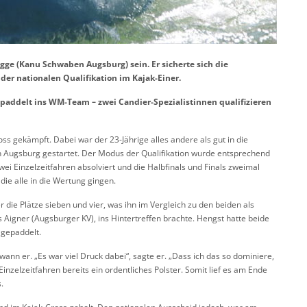
egge (Kanu Schwaben Augsburg) sein. Er sicherte sich die
 der nationalen Qualifikation im Kajak-Einer.
r paddelt ins WM-Team – zwei Candier-Spezialistinnen qualifizieren
ss gekämpft. Dabei war der 23-Jährige alles andere als gut in die
n Augsburg gestartet. Der Modus der Qualifikation wurde entsprechend
i Einzelzeitfahren absolviert und die Halbfinals und Finals zweimal
ie alle in die Wertung gingen.
er die Plätze sieben und vier, was ihn im Vergleich zu den beiden als
Aigner (Augsburger KV), ins Hintertreffen brachte. Hengst hatte beide
 gepaddelt.
wann er. „Es war viel Druck dabei“, sagte er. „Dass ich das so dominiere,
Einzelzeitfahren bereits ein ordentliches Polster. Somit lief es am Ende
.