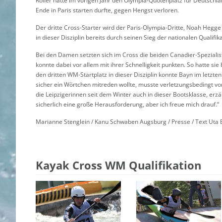
Röller hatte im vorigen Jahr den Olympia-Quotenplatz für Deutschl
Ende in Paris starten durfte, gegen Hengst verloren.
Der dritte Cross-Starter wird der Paris-Olympia-Dritte, Noah Hegge
in dieser Disziplin bereits durch seinen Sieg der nationalen Qualifik
Bei den Damen setzten sich im Cross die beiden Canadier-Speziali
konnte dabei vor allem mit ihrer Schnelligkeit punkten. So hatte si
den dritten WM-Startplatz in dieser Disziplin konnte Bayn im letzt
sicher ein Wörtchen mitreden wollte, musste verletzungsbedingt vor
die Leipzigerinnen seit dem Winter auch in dieser Bootsklasse, erzä
sicherlich eine große Herausforderung, aber ich freue mich drauf.“
Marianne Stenglein / Kanu Schwaben Augsburg / Presse / Text Uta B
Kayak Cross WM Qualifikation