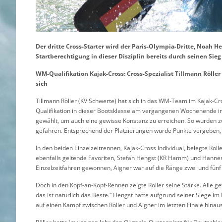
Der dritte Cross-Starter wird der Paris-Olympia-Dritte, Noah H
Startberechtigung in dieser Disziplin bereits durch seinen Sieg
WM-Qualifikation Kajak-Cross: Cross-Spezialist Tillmann Rölle
sich
Tillmann Röller (KV Schwerte) hat sich in das WM-Team im Kajak-Cro
Qualifikation in dieser Bootsklasse am vergangenen Wochenende i
gewählt, um auch eine gewisse Konstanz zu erreichen. So wurden zwe
gefahren. Entsprechend der Platzierungen wurde Punkte vergeben, d
In den beiden Einzelzeitrennen, Kajak-Cross Individual, belegte Röll
ebenfalls geltende Favoriten, Stefan Hengst (KR Hamm) und Hannes 
Einzelzeitfahren gewonnen, Aigner war auf die Ränge zwei und fünf
Doch in den Kopf-an-Kopf-Rennen zeigte Röller seine Stärke. Alle ge
das ist natürlich das Beste.“ Hengst hatte aufgrund seiner Siege im 
auf einen Kampf zwischen Röller und Aigner im letzten Finale hinaus